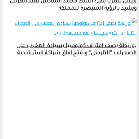
رئيس ليبيريا يهنئ الملك محمد السادس بعيد العرش
ويشيد بالرؤية المتبصرة للمملكة
بوريطة يصف اعتراف كولومبيا بسيادة المغرب على
الصحراء بـ”التاريخي” ويفتح آفاق شراكة استراتيجية