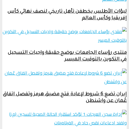
لبؤات الأطلس يخطفن تأهل تاريخي لنصف نهائي كأس
إفريقيا وكأس العالم
منتدى رؤساء الجامعات يوضح حقيقة واجبات التسجيل
في التكوين بالتوقيت الميسر
إيران تضع 6 شروط لإعادة فتح مضيق هرمز وتفصل اتفاق
عُمان عن واشنطن