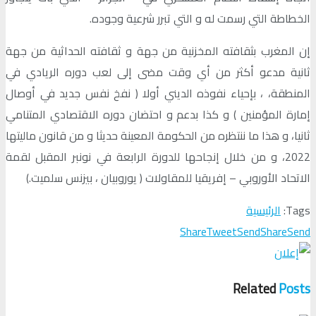
الخطاطة التي رسمت له و التي تبرر شرعية وجوده.
إن المغرب بثقافته المخزنية من جهة و ثقافته الحداثية من جهة
ثانية مدعو أكثر من أي وقت مضى إلى لعب دوره الريادي في
المنطقة، ، بإحياء نفوذه الديني أولا ( نفخ نفس جديد في أوصال
إمارة المؤمنين ) و كذا بدعم و احتضان دوره الاقتصادي المتنامي
ثانيا، و هذا ما ننتظره من الحكومة المعينة حديثا و من قانون ماليتها
2022، و من خلال إنجاحها للدورة الرابعة في نونبر المقبل لقمة
الاتحاد الأوروبي – إفريقيا للمقاولات ( يوروبيان ، بيزنس سلميت.)
Tags:
الرئيسية
Share
Tweet
Send
Share
Send
Related
Posts