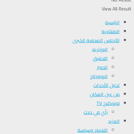
View All Result
الرئيسية
الافتتاحية
الأجناس الصحفية الكبرى
البورتريه
التحقیق
الحوار
الروبورتاج
تحلیل الأحداث
من عين المكان
لوبوكلاج TV
رأي في حدث
المزيد
اقتصاد وسياسة