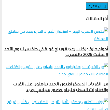
أخر المقالات
أجواء حارة وزخات رعدية ورياح قوية في طقس اليوم الأحد
9 غشت 2026 بالمغرب
من القرية.. الديمقراطيون الجدد يراهنون على القرب
والكفاءات المحلية لبناء حضور سياسي جديد