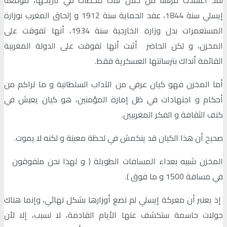
لقد اعتقدت فرنسا من خلال ثلاث محطات في تاريخها، موقعة
إيسلي سنة 1844، عقد الحماية سنة 1912 و إلحاق المغرب بوزارة
المستعمرات بدل وزارة الخارجية سنة 1934، أنها تفوقت على
المخزن، و لكن الحاضر أثبت أنها تفوقت على الدولة المغربية
القائمة أنداك بترسانتها العسكرية فقط.
أما المخزن فهو كيان عرفي من الآداب السلطانية و ما تراكم من
أحكام و اجتهادات في ظل إمارة المؤمنين، هو كيان يعيش في
كنف الثقافة و الفكر المغربيين.
صحيح أن هذا الكيان قد ينكمش في لحظة معينة و لكنه لا يموت.
المخزن شبيه بعداء المسافات الطويلة ( و لهذا نحن متفوقون
في مسافة 1500 و ما فوق ).
إذ يعتبر أن معركة إيسلي لم تضع أوزارها بشكل نهائي، وإنما هناك
جولات حاسمة ستكشف عنها الأيام القادمة، لا لسبب، إلا لأن