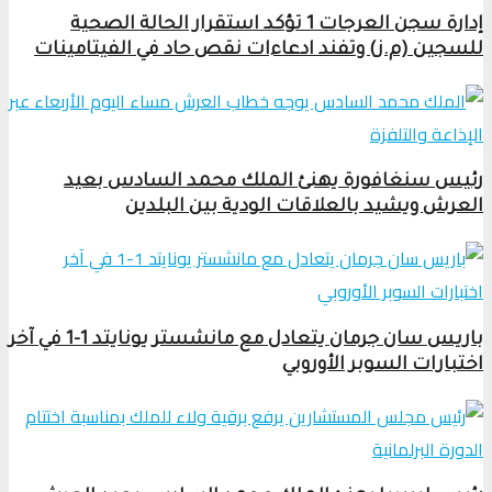
إدارة سجن العرجات 1 تؤكد استقرار الحالة الصحية
للسجين (م.ز) وتفند ادعاءات نقص حاد في الفيتامينات
رئيس سنغافورة يهنئ الملك محمد السادس بعيد
العرش ويشيد بالعلاقات الودية بين البلدين
باريس سان جرمان يتعادل مع مانشستر يونايتد 1-1 في آخر
اختبارات السوبر الأوروبي