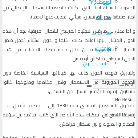
لوبوكلاج Fr
المغرب، باستثناء ليبيا التي كانت خاضعة للاستعمار الإيطالي في
اطار صفقة مع الفرنسيين، سيأتي الحديث عنها لاحقا).
مدونات
و اذا عدنا إلى ما قبل الاجتياح الفرنسي لشمال افريقيا، نجد أن هذه
منبر الآراء
الدول المشار إليها اعلاه، كانت كلها و بدون استثناء، تدخل ضمن
منوعات
المجال الافتراضي للمخزن بدليل دعاء خطباء المساجد في هذه
الدول لسلاطين مراكش أو فاس.
ثقافة و فنون
وللتاريخ، فهذه الدول كانت لها كياناتها السياسية الخاصة دون
الحدود الموروثة عن الاستعمار، ولكن حكامها وملوكها كانوا
يرتبطون بإمارة المؤمنين بشكل من الأشكال.
No Result
فبدخول الاستعمار الفرنسي سنة 1830 إلى منطقة شمال غرب
View All Result
إفريقيا، عمل عل تفكيك هذه الأواصر التي كانت قائمة بين هؤلاء
الحكام و الملوك و بين سلطان مراكش.