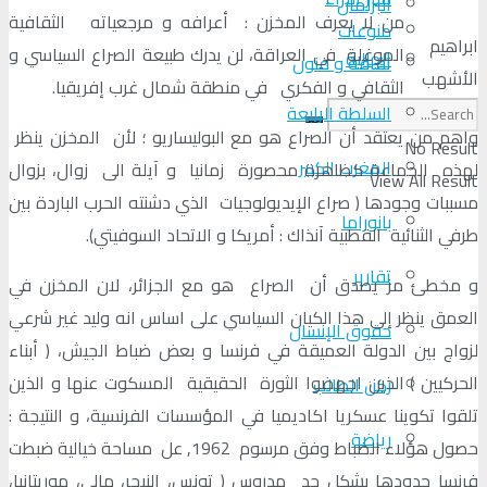
البرلمان
من لا يعرف المخزن : أعرافه و مرجعياته الثقافية
منوعات
ابراهيم
الموغلة في العراقة، لن يدرك طبيعة الصراع السياسي و
الجالية
ثقافة و فنون
الأشهب
الثقافي و الفكري في منطقة شمال غرب إفريقيا.
السلطة الرابعة
واهم من يعتقد أن الصراع هو مع البوليساريو ؛ لأن المخزن ينظر
No Result
المغرب الكبير
لهذه الجماعة كظاهرة محصورة زمانيا و آيلة الى زوال، بزوال
View All Result
مسببات وجودها ( صراع الإيديولوجيات الذي دشنته الحرب الباردة بين
بانوراما
طرفي الثنائية القطبية آنذاك : أمريكا و الاتحاد السوفيتي).
تقارير
و مخطئ مز يصدق أن الصراع هو مع الجزائر، لان المخزن في
العمق ينظر إلى هذا الكيان السياسي على اساس انه وليد غير شرعي
حقوق الإنسان
لزواج بين الدولة العميقة في فرنسا و بعض ضباط الجيش، ( أبناء
الحركيين ) الذين اجهضوا الثورة الحقيقية المسكوت عنها و الذين
ركن الطالب
تلقوا تكوينا عسكريا اكاديميا في المؤسسات الفرنسية، و النتيجة :
رياضة
حصول هؤلاء الضباط وفق مرسوم 1962, عل مساحة خيالية ضبطت
فرنسا حدودها بشكل جد مدروس ( تونس، النيجر، مالي، موريتانيا،