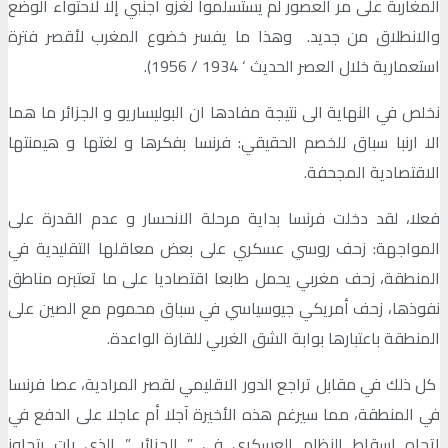
المغاربة على مر العصور لم يستسلموا لغزو أجنبي إلا لاحتواء الوضع
والانطلاق من جديد. وهذا ما يفسر خضوع المغرب لأقصر فترة
استعمارية خلال العصر الحديث ‘ 1934 / 1956).
نخلص في النهاية الى نتيجة مفادها ان البوليساريو و الجزائر ما هما
الا ارنبا سباق للخصم الحقيقي: فرنسا بفكرها و لغتها و هيمنتها
الاقتصادية المجحفة.
فعلا، لقد دخلت فرنسا بداية مرحلة الانحسار و عدم القدرة على
المواجهة: زحف روسي عسكري على بعض معاقلها التقليدية في
المنطقة، زحف مغربي يحمل طابعا اقتصاديا على ما تعتبره مناطق
نفوذها، زحف أمريكي جيوسياسي في سباق محموم مع الصين على
المنطقة باعتبارها بوابة الشق الغربي للقارة الواعدة.
كل ذلك في مقابل تراجع الدور الاقليمي لقصر المرادية، عصا فرنسا
في المنطقة، مما سيرغم هذه الأخيرة آجلا أم عاجلا على الدفع في
اتجاه إسقاط النظام العسكري في ” الجزائر ” الذي بات يتجاوز