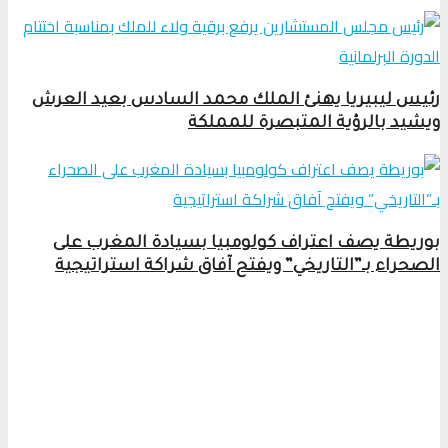
رئيس ليبيريا يهنئ الملك محمد السادس بعيد العرش
ويشيد بالرؤية المتبصرة للمملكة
بوريطة يصف اعتراف كولومبيا بسيادة المغرب على
الصحراء بـ”التاريخي” ويفتح آفاق شراكة استراتيجية