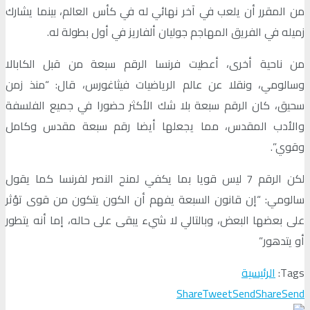
من المقرر أن يلعب في آخر نهائي له في كأس العالم، بينما يشارك
زميله في الفريق المهاجم جوليان ألفاريز في أول بطولة له.
من ناحية أخرى، أعطيت فرنسا الرقم سبعة من قبل الكابالا
وسالومي، ونقلا عن عالم الرياضيات فيثاغورس، قال: “منذ زمن
سحيق، كان الرقم سبعة بلا شك الأكثر حضورا في جميع الفلسفة
والأدب المقدس، مما يجعلها أيضا رقم سبعة مقدس وكامل
وقوي”.
لكن الرقم 7 ليس قويا بما يكفي لمنح النصر لفرنسا كما يقول
سالومي: “إن قانون السبعة يفهم أن الكون يتكون من قوى تؤثر
على بعضها البعض، وبالتالي لا شيء يبقى على حاله، إما أنه يتطور
أو يتدهور”
Tags:
الرئيسية
Share
Tweet
Send
Share
Send