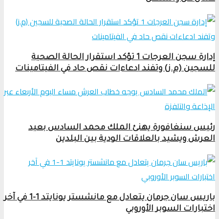
إدارة سجن العرجات 1 تؤكد استقرار الحالة الصحية
للسجين (م.ز) وتفند ادعاءات نقص حاد في الفيتامينات
رئيس سنغافورة يهنئ الملك محمد السادس بعيد
العرش ويشيد بالعلاقات الودية بين البلدين
باريس سان جرمان يتعادل مع مانشستر يونايتد 1-1 في آخر
اختبارات السوبر الأوروبي