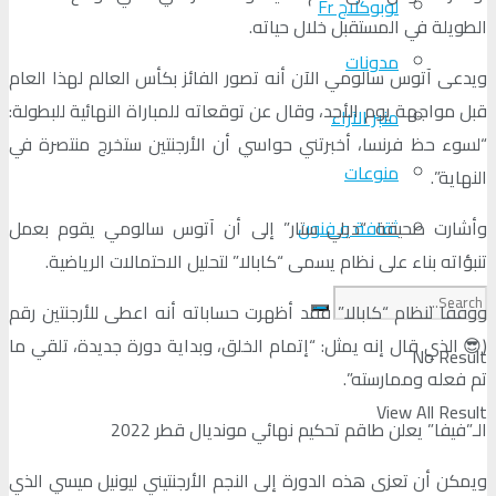
لوبوكلاج Fr
الطويلة في المستقبل خلال حياته.
مدونات
ويدعى آتوس سالومي الآن أنه تصور الفائز بكأس العالم لهذا العام
قبل مواجهة يوم الأحد، وقال عن توقعاته للمباراة النهائية للبطولة:
منبر الآراء
“لسوء حظ فرنسا، أخبرتني حواسي أن الأرجنتين ستخرج منتصرة في
منوعات
النهاية”.
وأشارت صحيفة “ديلي ستار” إلى أن آتوس سالومي يقوم بعمل
ثقافة و فنون
تنبؤاته بناء على نظام يسمى “كابالا” لتحليل الاحتمالات الرياضية.
ووفقا لنظام “كابالا” فقد أظهرت حساباته أنه اعطى للأرجنتين رقم
(😎 الذي قال إنه يمثل: “إتمام الخلق، وبداية دورة جديدة، تلقي ما
No Result
تم فعله وممارسته”.
View All Result
الـ”فيفا” يعلن طاقم تحكيم نهائي مونديال قطر 2022
ويمكن أن تعزى هذه الدورة إلى النجم الأرجنتيني ليونيل ميسي الذي