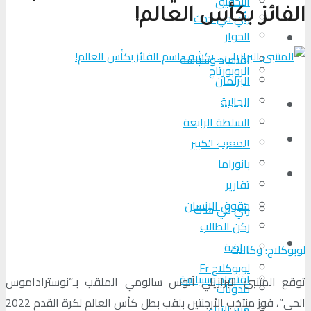
التحقیق
الفائز بكأس العالم!
رأي في حدث
الحوار
المزيد
اقتصاد وسياسة
الروبورتاج
البرلمان
الجالية
تحلیل الأحداث
السلطة الرابعة
من عين المكان
المغرب الكبير
بانوراما
لوبوكلاج TV
تقارير
حقوق الإنسان
رأي في حدث
ركن الطالب
المزيد
رياضة
لوبوكلاج: وكالات
لوبوكلاج Fr
اقتصاد وسياسة
توقع المتنبئ البرازيلي آتوس سالومي الملقب بـ”نوستراداموس
مدونات
الحي”، فوز منتخب الأرجنتين بلقب بطل كأس العالم لكرة القدم 2022
منبر الآراء