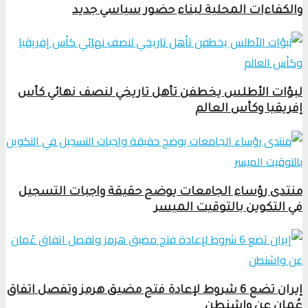
والكفاءات المحلية لبناء حضور سياسي جديد
لبؤات الأطلس يخطفن تأهل تاريخي لنصف نهائي كأس
إفريقيا وكأس العالم
منتدى رؤساء الجامعات يوضح حقيقة واجبات التسجيل
في التكوين بالتوقيت الميسر
إيران تضع 6 شروط لإعادة فتح مضيق هرمز وتفصل اتفاق
عُمان عن واشنطن