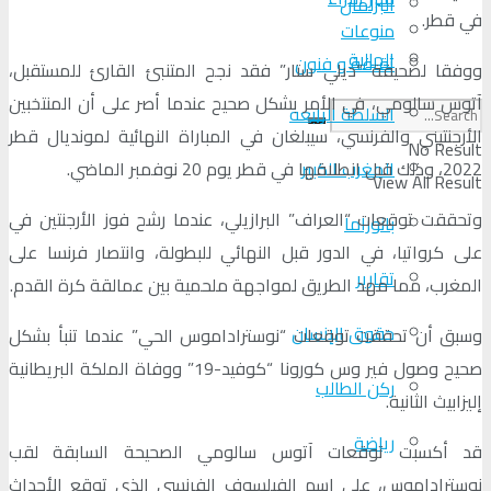
البرلمان
في قطر.
منوعات
الجالية
ثقافة و فنون
ووفقا لصحيفة “ديلي ستار” فقد نجح المتنبئ القارئ للمستقبل،
آتوس سالومي، في الأمر بشكل صحيح عندما أصر على أن المنتخبين
السلطة الرابعة
الأرجنتيني والفرنسي، سيبلغان في المباراة النهائية لمونديال قطر
No Result
2022، وذلك قبل انطلاقها في قطر يوم 20 نوفمبر الماضي.
المغرب الكبير
View All Result
وتحققت توقعات “العراف” البرازيلي، عندما رشح فوز الأرجنتين في
بانوراما
على كرواتيا، في الدور قبل النهائي للبطولة، وانتصار فرنسا على
تقارير
المغرب، مما مهد الطريق لمواجهة ملحمية بين عمالقة كرة القدم.
حقوق الإنسان
وسبق أن تحققت توقعات “نوستراداموس الحي” عندما تنبأ بشكل
صحيح وصول فير وس كورونا “كوفيد-19” ووفاة الملكة البريطانية
ركن الطالب
إليزابيث الثانية.
رياضة
قد أكسبت توقعات آتوس سالومي الصحيحة السابقة لقب
نوستراداموس، على اسم الفيلسوف الفرنسي الذي توقع الأحداث