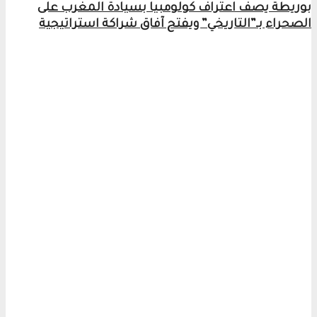
بوريطة يصف اعتراف كولومبيا بسيادة المغرب على
الصحراء بـ”التاريخي” ويفتح آفاق شراكة استراتيجية