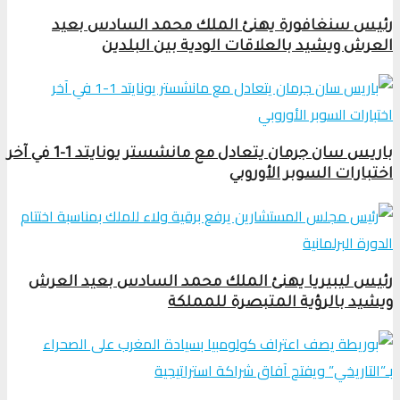
رئيس سنغافورة يهنئ الملك محمد السادس بعيد
العرش ويشيد بالعلاقات الودية بين البلدين
باريس سان جرمان يتعادل مع مانشستر يونايتد 1-1 في آخر
اختبارات السوبر الأوروبي
رئيس ليبيريا يهنئ الملك محمد السادس بعيد العرش
ويشيد بالرؤية المتبصرة للمملكة