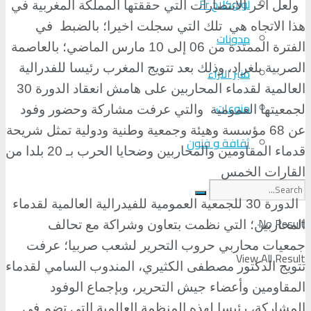
لوبوكلاج Fr
ولعل أخر الانتصارات التي حققتها المملكة المغربية في
هذا الاتجاه هي
تلك التي سجلت اخيرا؛ بالضبط
في
مدونات
الفترة الممتدة من 06 إلى 10 مارس الماضي؛ بالعاصمة
الصربية بلغراد، وذلك بعد تتويج المغرب رئيسا للفدرالية
منبر الآراء
العالمية لقدماء المحاربين على هامش انعقاد الدورة 30
منوعات
لجمعيتها العمومية
والتي عرفت مشاركة وحضور وفود
عن 68 مؤسسة وهيئة وجمعية وطنية ودولية تمثل شريحة
ثقافة و فنون
قدماء المقاومين والمحاربين وضحايا الحرب بـ 20 بلدا من
القارات الخمس
الدورة 30 للجمعية العمومية للفيدرالية العالمية لقدماء
No Result
المحاربين؛ التي نظمت بتعاون وشراكة مع تحالف
جمعيات محاربي حروب التحرير لشعب صربيا؛ عرفت
View All Result
تتويج الدكتور مصطفى الكثيري، المندوب السامي لقدماء
المقاومين وأعضاء جيش التحرير، وبإجماع الوفود
المشاركة، رئيسا لهذه المنظمة العالمية التي تضم في