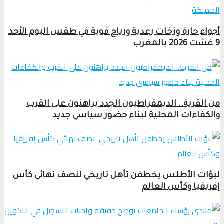
أجواء حارة وزخات رعدية ورياح قوية في طقس اليوم الأحد
9 غشت 2026 بالمغرب
من القرية.. الديمقراطيون الجدد يراهنون على القرب
والكفاءات المحلية لبناء حضور سياسي جديد
لبؤات الأطلس يخطفن تأهل تاريخي لنصف نهائي كأس
إفريقيا وكأس العالم