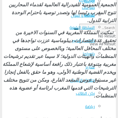
البرلمان
الجمعية العمومية للفيدرالية العالمية لقدماء المحاربين
منوعات
تتوج المغرب رئيسا لها وتصدر توصية باحترام الوحدة
الجالية
ثقافة و فنون
الترابية للدول
.
السلطة الرابعة
تمكنت المملكة المغربية في السنوات الاخيرة من
No Result
المغرب الكبير
تحقيق عدة انتصارات ديبلوماسية عززت تواجدها في
View All Result
مختلف المحافل العالمية؛ وبالخصوص على مستوى
بانوراما
المنظمات والهيئات الدولية؛ لا سيما عبر تقديم ترشيحات
مغربية متنوعة باعتبار ذلك رافعة أساسية لإشعاع المملكة
تقارير
ويخدم القضية الوطنية الأولى، وهو ما حقق بالفعل إنجازا
حقوق الإنسان
غير مسبوق عوض المقعد الفارغ، ومكن من تتويج مختلف
الترشيحات التي قدمها المغرب لرئاسة أو عضوية هذه
ركن الطالب
المنظمات
.
رياضة