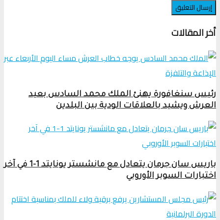
أخر المقالات
رئيس سنغافورة يهنئ الملك محمد السادس بعيد
العرش ويشيد بالعلاقات الودية بين البلدين
باريس سان جرمان يتعادل مع مانشستر يونايتد 1-1 في آخر
اختبارات السوبر الأوروبي