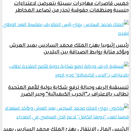
خمس قاصرات مهاجرات بسبتة يتعرضن لاعتداءات
جنسية ومنظمات حقوقية تحذر من تصاعد المخاطر
رئيس إثيوبيا يهنئ الملك محمد السادس بعيد العرش
ويؤكد متانة روابط الصداقة بين البلدين
تنسيقية الريف وجبالة ترفع شكاية دولية للأمم المتحدة
تطالب بالاعتراف بـ”الحرب الكيميائية” وجبر الضرر
الرئيس المالي الانتقالي يهنئ الملك محمد السادس بعيد