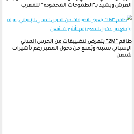
العرش ويشيد بـ”الطموحات المحمودة” للمغرب
طاقم “2M” يتعرض لتضييقات من الحرس المدني
الإسباني بسبتة ويُمنع من دخول المعبر رغم تأشيرات
شنغن