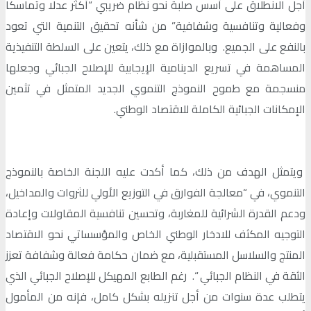
أجل الانطلاق على أسس صلبة نحو نظام ضريبي “أكثر عدلا وتماسكا
وفعالية وتنافسية وشفافية” من شأنه تحقيق التنمية التي تعود
بالنفع على الجميع. وبالموازاة مع ذلك، يتعين على السلطة التنفيذية
المساهمة في تسريع الدينامية الإيجابية للإصلاح الجبائي وجعلها
منسجمة مع طموح النموذج التنموي الجديد المتمثل في تثمين
الإمكانات الجبائية الكاملة للاقتصاد الوطني.
ويتمثل الهدف من ذلك، كما أكدت عليه اللجنة الخاصة بالنموذج
التنموي، في “معالجة الفوارق في التوزيع الأولي للثروات والمداخيل،
ودعم القدرة الشرائية للمغاربة، وتحسين تنافسية المقاولات وإعادة
التوجيه المكثف للادخار الوطني الخاص والمؤسساتي نحو الاقتصاد
المنتج والسلاسل المستقبلية، مع ضمان حكامة فعالة وشفافة تعزز
الثقة في النظام الجبائي “. رغم الطابع المهيكل للإصلاح الجبائي الذي
يتطلب عدة سنوات من أجل تنزيله بشكل كامل، فإنه من المأمول