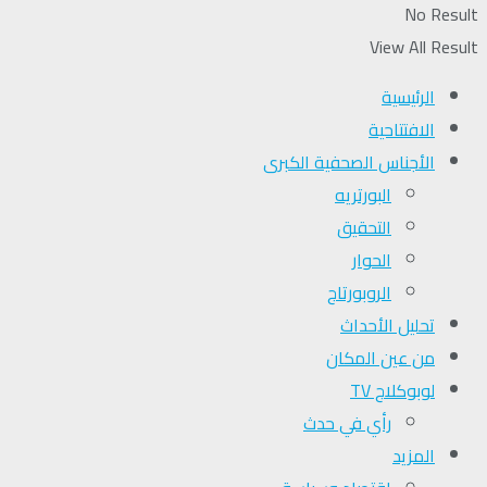
No Result
View All Result
الرئيسية
الافتتاحية
الأجناس الصحفية الكبرى
البورتريه
التحقیق
الحوار
الروبورتاج
تحلیل الأحداث
من عين المكان
لوبوكلاج TV
رأي في حدث
المزيد