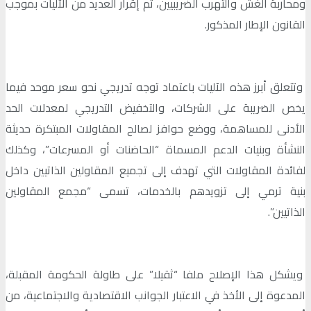
ومحاربة الغش والتهرب الضريبيين، تم إقرار العديد من الآليات بموجب
القانون الإطار المذكور.
وتتعلق أبرز هذه الآليات باعتماد توجه تدريجي نحو سعر موحد فيما
يخص الضريبة على الشركات، والتخفيض التدريجي لمعدلات الحد
الأدنى للمساهمة، ووضع حوافز لصالح المقاولات المبتكرة حديثة
النشأة وبنيات الدعم المسماة “الحاضنات أو المسرعات”، وكذلك
لفائدة المقاولات التي تهدف إلى تجميع المقاولين الذاتيين داخل
بنية ترمي إلى تزويدهم بالخدمات، تسمى “مجمع المقاولين
الذاتيين”.
ويشكل هذا الإصلاح ملفا “ثقيلا” على طاولة الحكومة المقبلة،
المدعوة إلى الأخذ في الاعتبار الجوانب الاقتصادية والاجتماعية، من