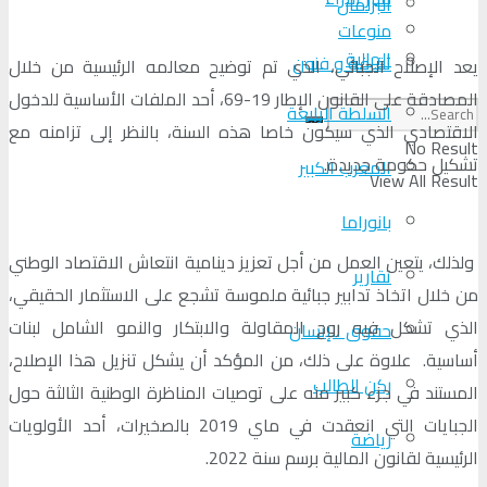
البرلمان
منوعات
الجالية
ثقافة و فنون
يعد الإصلاح الجبائي، الذي تم توضيح معالمه الرئيسية من خلال
المصادقة على القانون الإطار 19-69، أحد الملفات الأساسية للدخول
السلطة الرابعة
الاقتصادي الذي سيكون خاصا هذه السنة، بالنظر إلى تزامنه مع
No Result
تشكيل حكومة جديدة.
المغرب الكبير
View All Result
بانوراما
ولذلك، يتعين العمل من أجل تعزيز دينامية انتعاش الاقتصاد الوطني
تقارير
من خلال اتخاذ تدابير جبائية ملموسة تشجع على الاستثمار الحقيقي،
الذي تشكل فيه روح المقاولة والابتكار والنمو الشامل لبنات
حقوق الإنسان
أساسية. علاوة على ذلك، من المؤكد أن يشكل تنزيل هذا الإصلاح،
ركن الطالب
المستند في جزء كبير منه على توصيات المناظرة الوطنية الثالثة حول
الجبايات التي انعقدت في ماي 2019 بالصخيرات، أحد الأولويات
رياضة
الرئيسية لقانون المالية برسم سنة 2022.