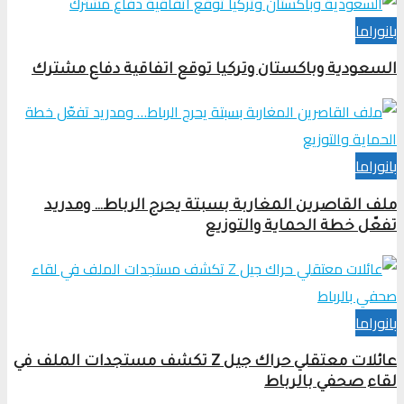
بانوراما
السعودية وباكستان وتركيا توقع اتفاقية دفاع مشترك
بانوراما
ملف القاصرين المغاربة بسبتة يحرج الرباط… ومدريد
تفعّل خطة الحماية والتوزيع
بانوراما
عائلات معتقلي حراك جيل Z تكشف مستجدات الملف في
لقاء صحفي بالرباط