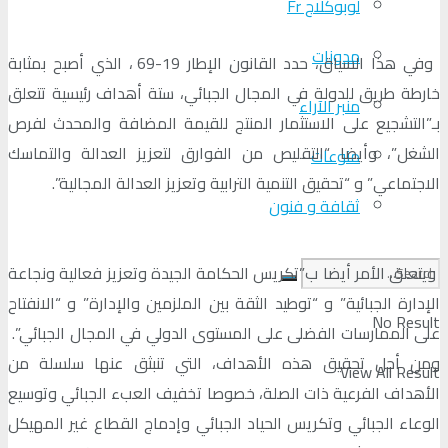
لوبوكلاج Fr
مدونات
وفي هذا السياق، حدد القانون الإطار 19-69 ، الذي أصبح بمثابة
خارطة طريق للدولة في المجال الجبائي، ستة أهداف رئيسية تتعلق
منبر الآراء
بـ”التشجيع على الاستثمار المنتج للقيمة المضافة والمحدث لفرص
الشغل”، وأيضا “التقليص من الفوارق لتعزيز العدالة والتماسك
منوعات
الاجتماعي” و “تحقيق التنمية الترابية وتعزيز العدالة المجالية”.
ثقافة و فنون
ويتعلق الأمر أيضا ب”تكريس الحكامة الجيدة وتعزيز فعالية ونجاعة
الإدارة الجبائية” و “توطيد الثقة بين الملزمين والإدارة” و “الانفتاح
No Result
على الممارسات الفضلى على المستوى الدولي في المجال الجبائي”.
ومن أجل تحقيق هذه الأهداف، التي تنبثق عنها سلسلة من
View All Result
الأهداف الفرعية ذات الصلة، خصوصا تخفيف العبء الجبائي وتوسيع
الوعاء الجبائي وتكريس الحياد الجبائي وإدماج القطاع غير المهيكل