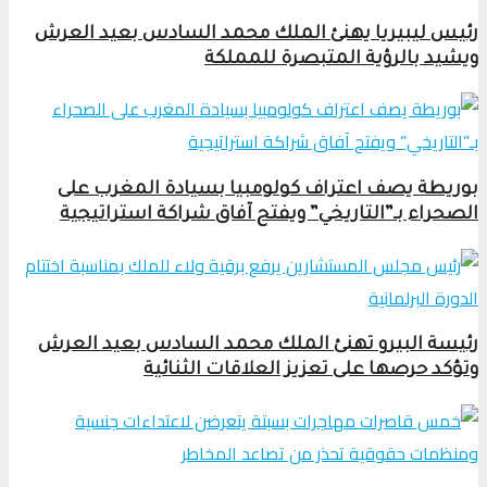
رئيس ليبيريا يهنئ الملك محمد السادس بعيد العرش
ويشيد بالرؤية المتبصرة للمملكة
بوريطة يصف اعتراف كولومبيا بسيادة المغرب على
الصحراء بـ”التاريخي” ويفتح آفاق شراكة استراتيجية
رئيسة البيرو تهنئ الملك محمد السادس بعيد العرش
وتؤكد حرصها على تعزيز العلاقات الثنائية