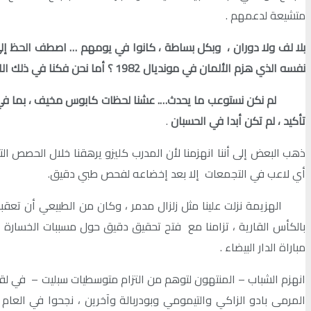
متشيعة لدعمهم .
بلا لف ولا دوران ، وبكل بساطة ، كانوا في يومهم … اصطف الحظ إل
نفسه الذي هزم اﻷلمان في مونديال 1982 ؟ أما نحن فكنا في ذلك اللقاء واليوم المشؤومين ، مفتقدين لنجاعتنا المعهودة ، رغم كثرة المحاولات التي سنحت لنا يومها
لم نكن نستوعب ما يحدث…. عشنا لحظات كابوس مخيف ، بما في ال
تأكيد ، لم تكن أبدا في الحسبان
.
ذهب البعض إلى أننا انهزمنا لأن المدرب كليزو يرهقنا خلال الحصص الت
أي لاعب في التجمعات إلا بعد إخضاعه لفحص طبي دقيق.
الهزيمة نزلت علينا مثل زلزال مدمر ، وكان من الطبيعي أن تعقبها
بالكأس القارية ، تزامنا مع فتح تحقيق دقيق حول مسببات الخسارة ، 
مباراة الدار البيضاء .
انهزم الشباب – المنتهون لتوهم من التزام متوسطيات سبليت – في لقا
المرمى بادو الزاكي والتيمومي وبودربالة وآخرين ، نجحوا في العام ا