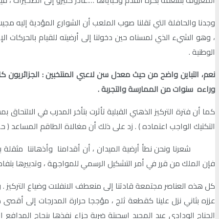
وجدنا والحافلة التي تقلنا صوب الملعب أن الشوارع المؤدية إليه مجي
، وهو الشيء الذي لمسناه حين دخولنا إلى أرضيته للقيام بالحركات الإح
الوطنية .
نعم، التباين واضح من حيث معدل سن لاعبي المنتخبين : الجزائريون 
وراءه سنوات من الممارسة والتجربة
.
كما أن فترة التركيز الذهني القبلية تأثرت بتأخر المدرب في الالتحا
التكتيك الواجب اعتماده ) . زد على ذلك أن مغالاة الطاقم المساعد (
شعرنا ونحن نطأ أرضية الميدان ، أن أقدامنا وأذهاننا مثقلة بالض
فإن الملك من قرر في أمر التشكيل الرسمي للمواجهة ، وتدبيرها بتفاصي
كل هذه العناصر مجتمعة قادتنا إلى منعطف الانفلات وضياع التركيز . 
عززه بثاني نزل علينا كقطعة ثلج ، مؤججا حرارة المدرجات إلى أقصى 
الجناح الودادي عبد المجيد اسحيتة ضربة جزاء نفذها بنجاح المدافع