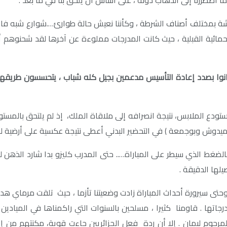
شة بمختلف أصناف الشرطة ، وكأننا نعيش حالة طوارئ….شوارع شبه فارغة
مائية القبلية ، حيث كانت المدرجات مملوءة عن آخرها لقد شحنوهم أكثر م
كانوا بصدد إعادة التأسيس مدعمين بجيل كله شباب ، يتحسسون طريقهم
ق بمستودع الملابس، نتيجة انصرافه إلى ملاقاة الملك، إذ لم يلتحق بال
 حميدوش وبوجمعة ) في التحضير البدني أعطى نتيجة عكسية على أرضية لم
غط الذي سيطر على المباراة….. حتى المدرب كليزو بدا شارد الذهن ل
لها الدقيقة .
وحتى سيرورة أحداث المباراة زادت وضعيتنا تأزما ، حيث تلقت مرماي هد
درجاتها . قاومنا كثيرا ، مسلحين بالسنوات التي راكمناها في الميادي
 المرحوم ليمان . إلا أن ردة فعل الجزائريين جاءت قوية، مكنتهم من