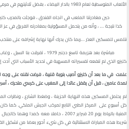
الألعاب المتوسطية لعام 1983 بالدار البيضاء ، بفضل ثلاثيتهم في مرمى النظير التركي .
حين مغادرتنا الملعب في اتجاه الفندق ، فوجئت بالمدرب كليزو ي
كذا نتيجة …. ، وأنه من يتحمل المسؤولية بمغادرته الفريق في عز الت
نتلمس للمسكين العذر ….ربما كان يدرك أنها نهاية إشرافه على منتخب 
مباشرة بعد هزيمة تاسع دجنبر 9
كليزو الذي لم تنفعه تفسيراته المسهبة في تحديد الأسباب التي أدت إ
علمت في ما بعد أن كليزو أصيب بنوبة قلبية ، فرضت نقله على وجه ال
لمدة عامين ، قبل أن يقفل عائدا إلى المغرب على كرسي متحرك ، أسير
لم يحتمل المسكين هذه النهاية الحزينة ، وضغط الشارع ، ونظرات ا
كل أسبوع على المركز الطبي التابع لمركب الجيش الملكي. كما كان ط
المنية بالرباط يوم 20 فبراير 2007 ، حامل
شريط هذه المباراة الاستثنائية في كل شيء أحور بعضا من تشكيل القو