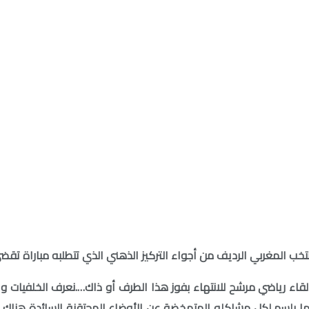
نتخب المغربي الرديف من أجواء التركيز الذهني الذي تتطلبه مباراة ت
قاء رياضي مرشح للانتهاء بفوز هذا الطرف أو ذاك….نعرف الخلفيات وال
نها بلسم لكل مشاكله المتمخضة عن الأوضاع المحتقنة السائدة هناك ، 