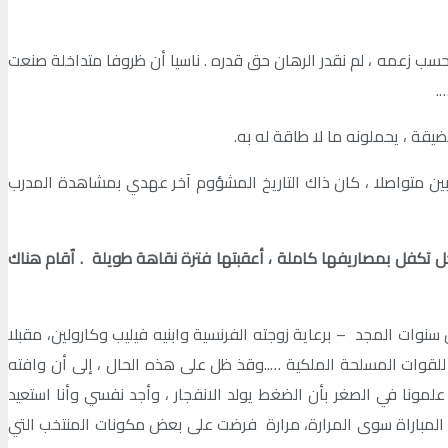
ب زعمه ، لم نقدر الرهان حق قدره . ناسيا أن ظروفا متداخلة صنعت
.
قة ، يحملونه ما لا طاقة له به.
ظل ارتباطنا لاعبين متواصلا ، كان ذاك التاريخ المشؤوم آخر عهدي بمشاهدة المدرب
ل تكفل بمصاريفها كاملة ، أعقبتها فترة نقاهة طويلة . اٌقام هناك
ت المجد – برعاية زوجته الفرنسية وابنيه فيليب وكارولين، مقبلا
للقوات المسلحة الملكية …..وقذ ظل على هذه الحال ، إلى أن وافته
دينتهم وهران. علمونا في الصغر بأن الضغط يولد الانفجار ، وأجد نفسي وأنا استعيد
ه المباراة سوى المرارة، مرارة فرضت على بعض مكونات المنتخب التي