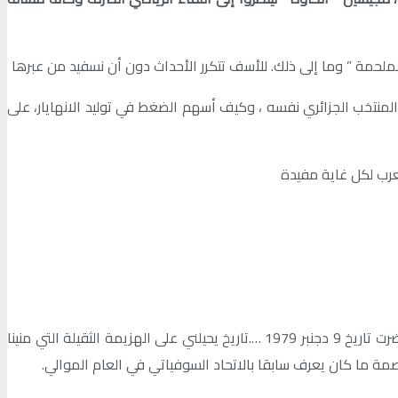
 الملحمة ” وما إلى ذلك. للأسف تتكرر الأحداث دون أن نسفيد من عبرها
ن كتاب الراحل حميد الهزاز ” فقيه في عرين الأسود ” الذي نجح في تصوير الأجواء السائدة قبل مباراة 5 دجنبر 1979 أمام المنتخب الجزائري نفسه ، وكيف أسهم الضغط في توليد الانهايار، على
حين أقلب صفحات ماضي دفاعي عن عرين الأسود، أجدها غنية بأطيب الذكريات. لكن أجهل لماذا أحس بمرارة وحرقة أيضا ، كلما استحضرت تاريخ 9 دجنبر 1979 ….تاريخ يحيلني على الهزيمة الثقيلة التي منينا
اصمة ما كان يعرف سابقا بالاتحاد السوفياتي في العام الموالي.