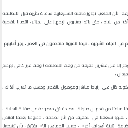
 ، لأن الملعب تجاوز طاقته الاستيعابية ساعات كثيرة قبل الانطلاقة
ن اللازم ، حتى باتوا يعتبرون الإجهاز على الجزائر ، انتصارا للقضية
 في اتجاه الشهرة ، فيما لاعبونا متقدمون في العمر ، يجر أغلبهم
مستودع إلا قبل عشرين دقيقة من وقت الانطلاقة ( وقت غير كافي لهضم
يدان ،
كونه ظل على ارتباط مباشر وموصول بالقصر. وحسب ما تسرب آنذاك ،
فا مباغثا من قدم بن صاولة ، بعد دقائق معدودة عن صفارة البداية ،
ن ، لعلها تسعفنا في التخفيف من آثار الصدمة ، خصوصا بعدما اقتنص
 إضافة ثلاثة أهداف أخرى ، جعلت الجماهير التي يفترض بأن تشجعنا