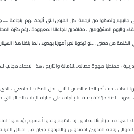
ى جانبهم وتمكنوا من ترجمة كل الفرص التي أتيحت لهم بنجاعة ….. جي
كلمة من معنى ….لو تركونا ندبر أمورنا بهدوء ، لما بلغنا هذا السينا
دريبية ، ممتطيا صهوة حصانه….للأمانة والتاريخ ، هذا الادعاء مجانب 
 تبعات ، حيث أمر الملك الحسن الثاني بحل المكتب الجامعي ، الذي
ليعهد للجنة مؤقتة بديلة بالإشراف على مباراة الإياب بالجزائر التي 
ء العودة بالجزائر بثلاثية لدون رد ، لكنهم وجدوا أنفسهم يؤسسون لمن
لموالي رفقة المدربين احميدوش والمرحوم جبران في احتلال المرتبة ال