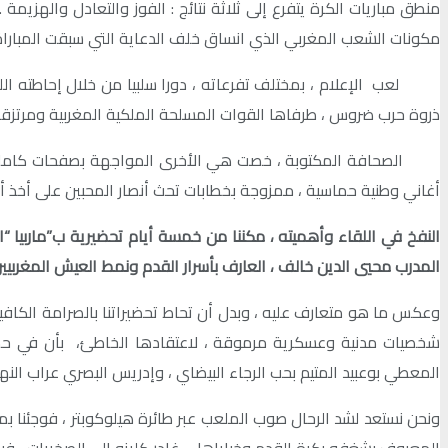
مكونات الشعب المغربي الذي انساق خلف الدعاية التي سبقت المباراة 
لعب الإعلام ، بمختلف تفرعاته ، دورا سلبيا من خلال إحاطته اللقا
ذروة حرب ضروس ، طرفاها القوات المسلحة الملكية المغربية ومرتزقة ال
الصحافة المكتوبة ، خصت هي الأخرى المواجهة بصفحات كاملة ، مقدم
أغاني وطنية حماسية ، ممزوجة بخطابات تحث أنصار المحبين على أخذ أ
النفخ في اللقاء وأهميته ، مكننا من خمسة أيام تحضيرية ب”ماربيا “ال
المدرب محيي الدين خالف ، العارف بأسرار القدم ونمط العيش المغربيين
وعكس ما هو متعارف عليه ، وبدل أن تحاط تحضيراتنا بالصرامة الكافية 
شخصيات مدنية وعسكرية مرموقة ، لاعتقادها الخاطئ، بأن في حضورها
المعطي بوعبيد المتيم بحب الرجاء البيضاي ، وإدريس البصري عراب النه
ونحن نستعد لشد الرحال صوب الملعب عبر طائرة هيلوكوبتر ، فوجئنا ب
المعروف بشغفه بكرة القدم وخباياها ….غادر كليزو إلى الصخيرات ، فيم