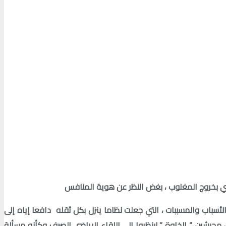
قضي بخروج المغلوب ، بغض النظر عن هوية المنافس
أسباب والمسببات ، التي جعلت نظاما ينزل بكل ثقله دافعا إياه إلى
مجيشين ” الخاوة ” لينظروا إلى اللقاء الرياضي الصرف وكأنه مسألة