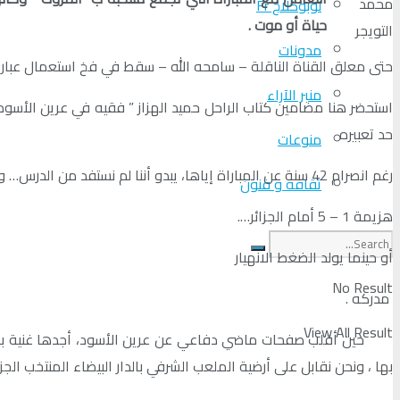
محمد
لوبوكلاج Fr
حياة أو موت
.
التويجر
مدونات
حتى معلق القناة الناقلة – سامحه الله – سقط في فخ استعمال عبارات حرب
منبر الآراء
حد تعبيره
منوعات
رغم انصرام 42 سنة عن المباراة إياها، يبدو أننا لم نستفد من الدرس… ولكم إقامة مقارنة بين ما اعتمل آنذاك، وكيف تصرفنا مع لقاء كأس العرب لكل غاية مفيدة
ثقافة و فنون
هزيمة 1 – 5 أمام الجزائر….
أو حينما يولد الضغط الانهيار
No Result
مدركه .
View All Result
بها ، ونحن نقابل على أرضية الملعب الشرفي بالدار البيضاء المنتخب ال