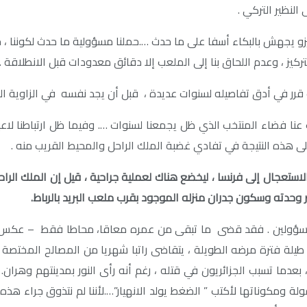
جهش بالبكاء أسفا على ما حدث ….حملنا مسؤولية ما حدث لكوننا ، حس
ركيز ، وعدم اللحاق بنا إلى الملعب إلا دقائق معدودات قبل الانطلاقة …
قرر في أدق تفاصيله لسنوات عديدة ، قبل أن يجد نفسه في الزاوية الضي
197 ، تفرقت بنا السبل ، وغاب عنا فضاء المنتخب الذي ظل يجمعنا لسنوات …. وفيما 
لى هذه النتيجة في تفادي غضبة الملك الراحل والمحيط القريب منه .
استعجال إلى فرنسا ، ليخضع هناك لعملية جراحية ، قيل إن الملك الراح
 وحدته وسكون جدران منزله الموجود بقرب ملعب البريد بالرباط
.
لمسؤولين . فقد قضى ما تبقى من عمره معاقا، محاطا فقط – عكس سنوا
يلة فترة مرضه الطويلة ، يتقاضى راتبا شهريا من المصالح المختصة 
ا معه كمدا وهما كالجبال ، بعدما تسبب الجزائريون في قتله ، رغم أنه رأى النور بم
لة ومكوناتها لأكتب ” الضغط يولد الانهيار”….لأننا لم نتذوق جراء هذ