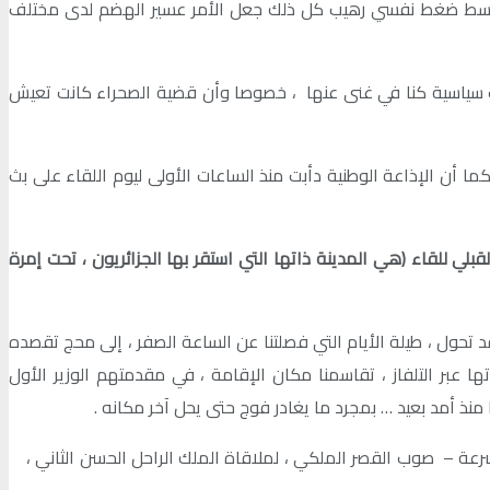
ى ثلاثة نتائج : الفوز والتعادل والهزيمة …لكن الهزيمة بخمسة لواحد، وأمام مركب يعج ب 80000 متفرج ، ووسط ضغط نفسي رهيب كل ذلك جعل الأمر عسير الهضم لدى مختلف
بات سياسية كنا في غنى عنها ، خصوصا وأن قضية الصحراء كانت تعيش
ن الإذاعة الوطنية دأبت منذ الساعات الأولى ليوم اللقاء على بث
بلي للقاء (هي المدينة ذاتها التي استقر بها الجزائريون ، تحت إمرة
د تحول ، طيلة الأيام التي فصلتنا عن الساعة الصفر ، إلى محج تقصده
عبر التلفاز ، تقاسمنا مكان الإقامة ، في مقدمتهم الوزير الأول
منذ أمد بعيد … بمجرد ما يغادر فوج حتى يحل آخر مكانه .
رعة – صوب القصر الملكي ، لملاقاة الملك الراحل الحسن الثاني ،