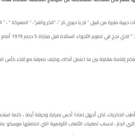
ية مثيرة من قبيل ” نار يا حبيبي نار “، “الكر والفر”، ” المعركة ” ، ”
استحضر هنا مضامي
جزائري الجار ، لحساب تصفيات الألعاب الأولمبية التي احتضنتها موسكو ع