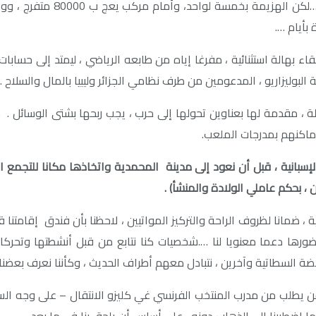
منطق مباريات الكرة يتفرع إل
بأيام ….
ء بهالة استثنائية ، مفرغا إياه من طابعه الرياضي ، ليمتد إلى حسا
بوليزاريو ، المدعومين من طرف نظامي الجزائر وليبيا بالمال والسلاح .
ة لها بعناوين تحولها إلى حرب ، يجب ربحها بشتى الوسائل . كما أ
ماكنهم بمدرجات الملعب.
إسبانية ، قبل أن نعود إلى مدينة المحمدية واتخاذها مكانا للتجمع الق
 ، بحكم عاملي الولادة والمنشأ
) .
، ضمانا لظروف الراحة والتركيز المواتيين ، لاحظنا بأن فندق إقامتنا ق
 دعما معنويا لنا ….شخصيات كنا نتابع من قبل أنشطتها وتحركاتها 
ضة السطاتية وآخرين ، نتبادل معهم أطراف الحديث ، وكأننا نعرف بعضنا 
من يطلب من مدرب المنتخب الفرنسي غي كليزو الانتقال – على وجه الس
ا اضطررنا إلى الذهاب دونه ، على أساس أن يلحق بنا في ما بعد .