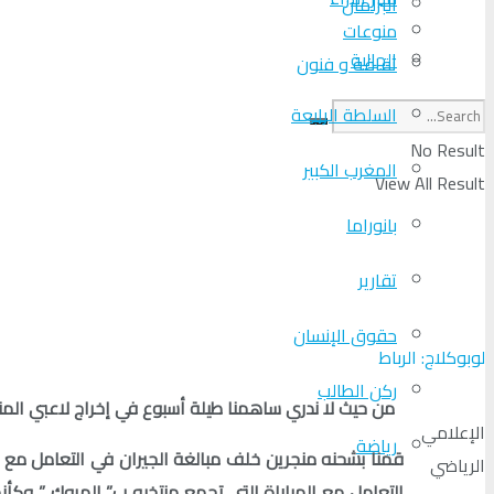
البرلمان
منوعات
الجالية
ثقافة و فنون
السلطة الرابعة
No Result
المغرب الكبير
View All Result
بانوراما
تقارير
حقوق الإنسان
لوبوكلاج: الرباط
ركن الطالب
من حيث لا ندري ساهمنا طيلة أسبوع في إخراج لاعبي الم
الإعلامي
رياضة
قمنا بشحنه منجرين خلف مبالغة الجيران في التعامل مع ل
الرياضي
التعامل مع المباراة التي تجمع منتخبه ب” المروك ” وكأ