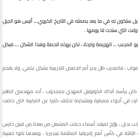
ل ستكون له في ما بعد بصمته في التاريخ الكروي…. أليس هو الجيل
.
ريو المرعب … الهزيمة واردة ، لكن بهذه الحصة وهذا الشكل …. فبكل
للصواب ، فالمدرب ظل يدبر أمر الحصص التدريبية بشكل علمي، ولا يقحم
 كان يرأسه آنذاك الكولونيل المهدي بلمجدوب ، أحد مهندسي الظفر
دارت في أجواء ممطرة وبتشكيلة تختلف كثيرا عن التركيبة التي خاضت
تخب بديل ، يؤرخ لميلاد أسماء حملت المشعل من بعدنا من قبيل حارس
ثالثة في كأس أمم إفريقيا الملتئمة بنيجيريا ، وبعدها نالوا ذهبية