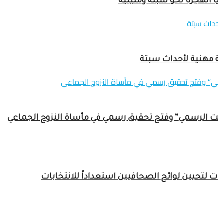
يا الهجرة نحو سبتة ومليلية
ة مهنية لأحداث سبتة
مت الرسمي” وفتح تحقيق رسمي في مأساة النزوح الجماعي
تحيين لوائح الصحافيين استعداداً للانتخابات