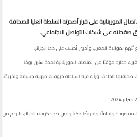
تصال الموريتانية على قرار أصدرته السلطة العليا للصحافة
اق صفحاته على شبكات التواصل الاجتماعي.
تُتهم بموالاة المغرب وأخرى تُحسب على خط الجزائر.
اهلت صحافتها الحادث! ورأت فيه السلطة خروقات مهنية جسيمة وتحريضًا
ن السلطة العليا اتهمت موقع «أنباء انفو» الذي تأسس عام2007، بنشر خبر تضمن إساءة مقصودة وتحاملًا وتحريضًا مكشوفين ضد حكومة الجزائر، بالرغم من