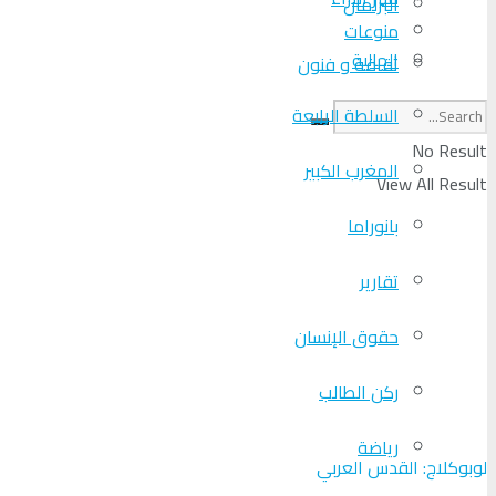
البرلمان
منوعات
الجالية
ثقافة و فنون
السلطة الرابعة
No Result
المغرب الكبير
View All Result
بانوراما
تقارير
حقوق الإنسان
ركن الطالب
رياضة
لوبوكلاج: القدس العربي