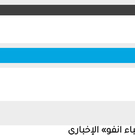
 انفو» الإخباري