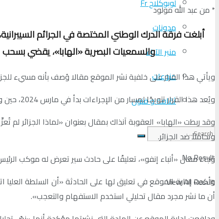
لوبوكلاج Fr
* من عبد الله مولود
مدونات
أبلغت فرقة الدرك الوطني المختصة في الجرائم السيبرانية، 
والسمعيات البصرية «الهابا»، يقضي بسحب ا
منبر الآراء
منوعات
ويأتي هذا القرار على خلفية نشر الموقع مقالا وُصف بأنه مسيء للجزا
ويُعد هذا القرار تتويجًا لمسار من الإجراءات بدأ في مارس 2024، حين وجَّهت «الهابا» للموقع المذكور توبيخًا وألزمته بحذف مقالات مسيئة، وقررت حظره مؤقتًا من المنصات الموريتانية لمدة ستين يومًا.
ثقافة و فنون
وقد ربطت «الهابا» العقوبة آنذاك بمقال بعنوان «لماذا الجزائر لم تُ
وتحاملاً ضد الجزائر.
No Result
وجاء مقال «أنباء إنفو»، تعليقًا على حادث سير تعرض له موكب الرئيس الموريتان
View All Result
أن ما نشر مجرد مقال تحليلي استخدم الاستفهام والتعجب».
ودافعت إدارة الموقع عن المادة التي نشرتها مؤكدة أنها «نصً تحل