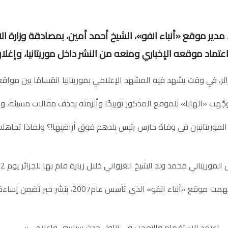
مدير موقع «أنباء انفو»، الشيخ أحمد أمين، بمصادقة وزارة الا
عتماد موقعه الإخباري ومنعه من النشر داخل موريتانيا، وإغل
ئر، في وقت يشهد فيه المشهد الإعلامي بموريتانيا انقسامًا بين مواقع 
عزِّ الموريتانيين في وفاة حارس رئيس بلدهم فوق أراضيها!؟ ولماذا تج
ي محمد ولد الشيخ الغزواني خلال زيارة قام بها للجزائر يوم 22 فبراير 2024.
وأكدت إدارة الموقع في تعليق لها على الحادثة «أ
يلي اعتمد الاستفهام والتعجب في تناول حدث سياسي وإعلامي».