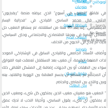
البرلمان
لوبوكلاج: الرباط
منوعات
في نقاش “المغرب في أسبوع” الذي عرضته منصة “ريفيزيون”
الجالية
ثقافة و فنون
الاثنين، قال محمد الساسي القيادي في “فدرالية اليسار
السلطة الرابعة
الديمقراطي” إنه بعد 65 سنة من استقلاله، لم يستطع المغرب حل
No Result
مشاكل التنمية في بعدها الاقتصادي والاجتماعي وحتى السياسي،
المغرب الكبير
View All Result
بحيث لم ينجح في الخروج من التخلف.
بانوراما
وأضاف الأستاذ الجامعي والقيادي السابق في الإشتراكي الموحد
لذات المنصة الرقيمة، أن مغرب بعد الاستقلال تعمقت فيه الفوارق
تقارير
سواء بين الطبقات أو بين الجهات، إضافة إلى المشكل الثقافي ذلك
حقوق الإنسان
أن المجتمع لم يستطع أن يحسم العلاقة بين الهوية والتقليد، بينه
وبين والآخر، بين الماضي والحاضر.
ركن الطالب
” المغرب هو مغربان، مغرب الذين يملكون كل شيء، ومغرب الذين
رياضة
لا يملكون أي شيء، يقول الساسي، وأحيانا النخب لا تدرك عمق
هذه الأزمة حتى تصطدم بها في عدد من الأحداث، سواء تعلق الأمر