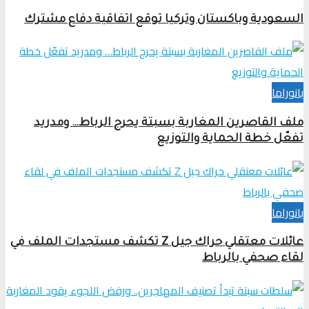
السعودية وباكستان وتركيا توقع اتفاقية دفاع مشترك
بانوراما
ملف القاصرين المغاربة بسبتة يحرج الرباط… ومدريد
تفعّل خطة الحماية والتوزيع
بانوراما
عائلات معتقلي حراك جيل Z تكشف مستجدات الملف في
لقاء صحفي بالرباط