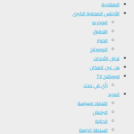
الافتتاحية
الأجناس الصحفية الكبرى
البورتريه
التحقیق
الحوار
الروبورتاج
تحلیل الأحداث
من عين المكان
لوبوكلاج TV
رأي في حدث
المزيد
اقتصاد وسياسة
البرلمان
الجالية
السلطة الرابعة