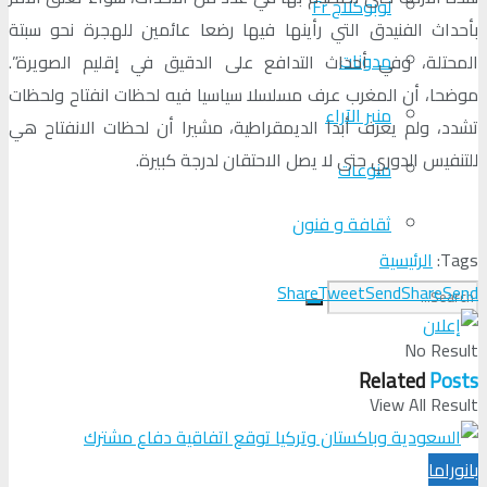
لوبوكلاج Fr
بأحداث الفنيدق التي رأينها فيها رضعا عائمين للهجرة نحو سبتة
مدونات
المحتلة، وفي أحداث التدافع على الدقيق في إقليم الصويرة”.
موضحا، أن المغرب عرف مسلسلا سياسيا فيه لحظات انفتاح ولحظات
منبر الآراء
تشدد، ولم يعرف أبدا الديمقراطية، مشيرا أن لحظات الانفتاح هي
للتنفيس الدوري حتى لا يصل الاحتقان لدرجة كبيرة.
منوعات
ثقافة و فنون
Tags:
الرئيسية
Share
Tweet
Send
Share
Send
No Result
Related
Posts
View All Result
بانوراما