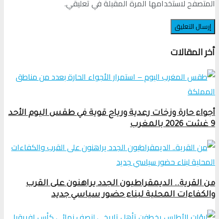
المتصفح لاستخدامها المرة المقبلة في تعليقي.
أخر المقالات
أجواء حارة وزخات رعدية ورياح قوية في طقس اليوم الأحد
9 غشت 2026 بالمغرب
من القرية.. الديمقراطيون الجدد يراهنون على القرب
والكفاءات المحلية لبناء حضور سياسي جديد