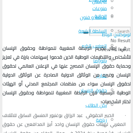
البرلمان
منوعات
الجالية
ثقافة و فنون
السلطة الرابعة
لوبوكلاج: الرباط
No Result
المغرب الكبير
في إطار تكريم الرابطة المغربية للمواطنة وحقوق الإنسان
View All Result
للأشخاص والتنظيمات الوطنية الذين قدموا إسهامات بارزة في تعزيز
بانوراما
وحماية حقوق الإنسان المصرح عنها في الإعلان العالمي لحقوق
الإنسان وغيره من الوثائق الدولية الصادرة عن الوثائق الدولية
تقارير
لحقوق الإنسان سواء من منظمات المجتمع المدني أو الهيئات
حقوق الإنسان
الوطنية الرسمية فإن الرابطة المغربية للمواطنة وحقوق الإنسان
تختار الشخصيات:
ركن الطالب
· الخبير الحقوقي عبد الرزاق بوغنبور المنسق السابق للائتلاف
رياضة
المغربي لهيئات حقوق الإنسان واحد أبرز المدافعين عن حقوق
الإنسان كشخصية سنة 2021 في مجال الدفاع عن حقوق الإنسان