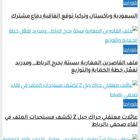
بانوراما
السعودية وباكستان وتركيا توقع اتفاقية دفاع مشترك
بانوراما
ملف القاصرين المغاربة بسبتة يحرج الرباط… ومدريد
تفعّل خطة الحماية والتوزيع
بانوراما
عائلات معتقلي حراك جيل Z تكشف مستجدات الملف في
لقاء صحفي بالرباط