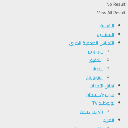
No Result
View All Result
الرئيسية
الافتتاحية
الأجناس الصحفية الكبرى
البورتريه
التحقیق
الحوار
الروبورتاج
تحلیل الأحداث
من عين المكان
لوبوكلاج TV
رأي في حدث
المزيد