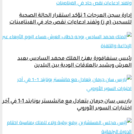
إدارة سجن العرجات 1 تؤكد استقرار الحالة الصحية
للسجين (م.ز) وتفند ادعاءات نقص حاد في الفيتامينات
رئيس سنغافورة يهنئ الملك محمد السادس بعيد
العرش ويشيد بالعلاقات الودية بين البلدين
باريس سان جرمان يتعادل مع مانشستر يونايتد 1-1 في آخر
اختبارات السوبر الأوروبي