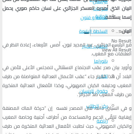
البرلمان
البيان الذي أصدره العسكر الجزائري على لسان حاكم صوري يحمل
منوعات
الجالية
إسما يستحقه.
ثقافة و فنون
البيان :
السلطة الرابعة
No Result
قرر الرئيس الجزائري، عبد المجيد تبون، أمس الأربعاء، إعادة النظر في
المغرب الكبير
View All Result
العلاقات مع المغرب.
بانوراما
وأورد بيان صدر عقب الاجتماع الاستثنائي للمجلس الأعلى للأمن في
تقارير
البلاد أن هذا القرار جاء “عقب الأعمال العدائية المتواصلة من طرف
المغرب وحليفه الكيان الصهيوني، وكذا الأفعال العدائية المتكررة
حقوق الإنسان
من طرف المغرب ضدّ الجزائر”.
ركن الطالب
و في السياق ذاته، قال المصدر نفسه إن “حركة الماك المصنفة
إرهابية تتلقّى الدعم والمساعدة من أطراف أجنبية وخاصة المغرب
رياضة
والكيان الصهيوني، حيث تطلبت الأفعال العدائية المتكررة من طرف