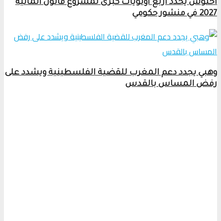
أخنوش يحدد أربع أولويات كبرى لمشروع قانون المالية
2027 في منشور حكومي
وهبي يجدد دعم المغرب للقضية الفلسطينية ويشدد على
رفض المساس بالقدس