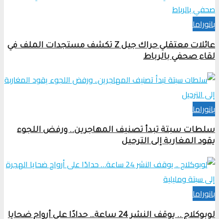
بانوراما
عائلات معتقلي حراك جيل Z تكشف مستجدات الملف في
لقاء صحفي بالرباط
بانوراما
سلطات سبتة تبدأ تصنيف المهاجرين.. ورفض اللجوء
يقود المغاربة إلى الترحيل
بانوراما
لوبوكلاج .. يوقف النشر 24 ساعة… حدادًا على أرواح ضحايا