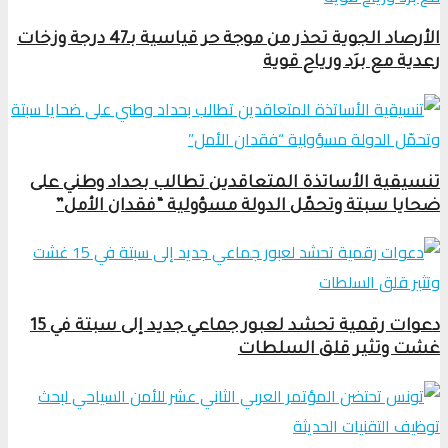
الأرصاد الجوية تحذر من موجة حر قياسية بـ47 درجة وزخات
رعدية مع برَد ورياح قوية
تنسيقية الأساتذة المتعاقدين تطالب بحداد وطني على
ضحايا سبتة وتحمّل الدولة مسؤولية “فقدان الأمل”
دعوات رقمية تحشد لعبور جماعي جديد إلى سبتة في 15
غشت وتثير قلق السلطات