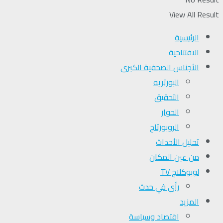
View All Result
الرئيسية
الافتتاحية
الأجناس الصحفية الكبرى
البورتريه
التحقیق
الحوار
الروبورتاج
تحلیل الأحداث
من عين المكان
لوبوكلاج TV
رأي في حدث
المزيد
اقتصاد وسياسة