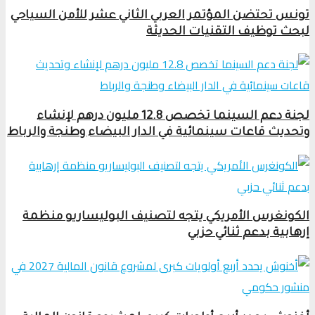
تونس تحتضن المؤتمر العربي الثاني عشر للأمن السياحي
لبحث توظيف التقنيات الحديثة
لجنة دعم السينما تخصص 12.8 مليون درهم لإنشاء
وتحديث قاعات سينمائية في الدار البيضاء وطنجة والرباط
الكونغرس الأمريكي يتجه لتصنيف البوليساريو منظمة
إرهابية بدعم ثنائي حزبي