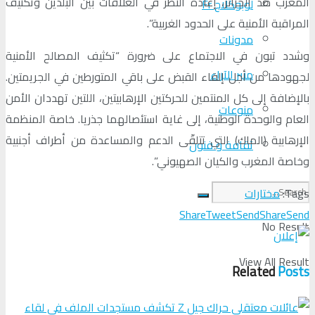
المغرب ضدّ الجزائر، إعادة النظر في العلاقات بين البلدين وتكثيف
لوبوكلاج Fr
المراقبة الأمنية على الحدود الغربية”.
مدونات
وشدد تبون في الاجتماع على ضرورة “تكثيف المصالح الأمنية
منبر الآراء
لجهودها من أجل إلقاء القبض على باقي المتورطين في الجريمتين.
بالإضافة إلى كل المنتمين للحركتين الإرهابيتين، اللتين تهددان الأمن
منوعات
العام والوحدة الوطنية، إلى غاية استئصالهما جذريا. خاصة المنظمة
الإرهابية (الماك) التي تتلقّى الدعم والمساعدة من أطراف أجنبية
ثقافة و فنون
وخاصة المغرب والكيان الصهيوني”.
Tags:
مختارات
Share
Tweet
Send
Share
Send
No Result
View All Result
Related
Posts