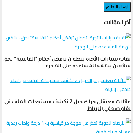
أخر المقالات
نقابة سيارات الأجرة بتطوان ترفض أحكام “القاسية” بحق
سائقين بتهمة المساعدة على الهجرة
عائلات معتقلي حراك جيل Z تكشف مستجدات الملف في
لقاء صحفي بالرباط