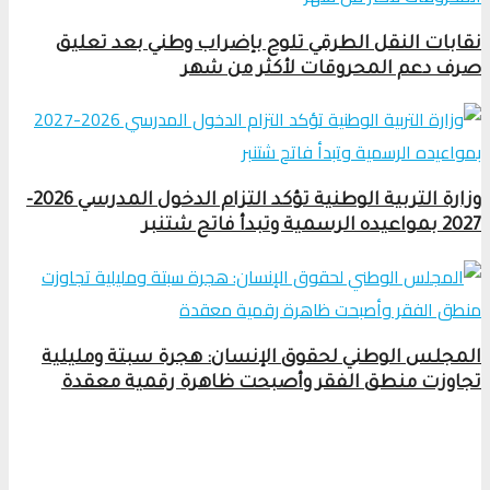
نقابات النقل الطرقي تلوح بإضراب وطني بعد تعليق
صرف دعم المحروقات لأكثر من شهر
وزارة التربية الوطنية تؤكد التزام الدخول المدرسي 2026-
2027 بمواعيده الرسمية وتبدأ فاتح شتنبر
المجلس الوطني لحقوق الإنسان: هجرة سبتة ومليلية
تجاوزت منطق الفقر وأصبحت ظاهرة رقمية معقدة