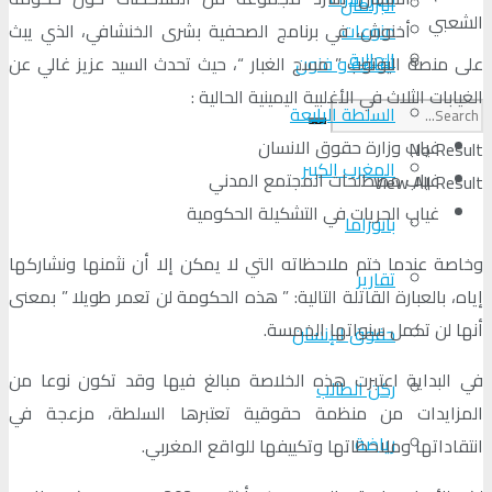
البرلمان
الشعبي
منوعات
أخنوش، في برنامج الصحفية بشرى الخنشافي، الذي يبث
الجالية
ثقافة و فنون
على منصة اليوتوب ” مسح الغبار “، حيث تحدث السيد عزيز غالي عن
الغيابات الثلاث في الأغلبية اليمينية الحالية :
السلطة الرابعة
غياب وزارة حقوق الانسان
No Result
المغرب الكبير
غياب مصطلحات المجتمع المدني
View All Result
غياب الحريات في التشكيلة الحكومية
بانوراما
وخاصة عندما ختم ملاحظاته التي لا يمكن إلا أن نثمنها ونشاركها
تقارير
إياه، بالعبارة القاتلة التالية: ” هذه الحكومة لن تعمر طويلا ” بمعنى
أنها لن تكمل سنواتها الخمسة.
حقوق الإنسان
في البداية اعتبرت هذه الخلاصة مبالغ فيها وقد تكون نوعا من
ركن الطالب
المزايدات من منظمة حقوقية تعتبرها السلطة، مزعجة في
رياضة
انتقاداتها وملاحظاتها وتكييفها للواقع المغربي.