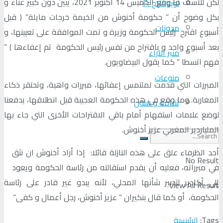
لكن للأسف ما وقع الخميس 14 أكتوبر 2021، يبين دون كبير عناء و
لوبوكلاج Fr
بكل وضوح أن ” حكومة أخنوش من الخيمة خرجات مايلة” ( قبل
مدونات
أسبوع اقترح رئيس الحكومة وزيرة و تمت الموافقة على تعيينها، و
بعد أسبوع واحد و باقتراح من نفس رئيس الحكومة تم إعفاءها ) ”
منبر الآراء
فهم اتسطا ” كما يقول البيضاويون.
منوعات
المبررات التي قدمت لملتمس إعفائها، مبررات واهية، وتحتقر ذكاء
المغاربة. وما وقع في هذه الحكومة العجيبة قبل انطلاقها، يدفعنا
ثقافة و فنون
لوضع علامات استفهام أمام باقي الاقتراحات الأخرى التي جاء بها
الملياردير المغربي عزيز أخنوش.
أحد الظرفاء علق على هذه النازلة قائلا: إذا أراد أخنوش ان نثق
No Result
في مبرراته، فعليه أن يقدم استقالته من رئاسة الحكومة ويعود
إلى أكادير لتدبير شأنها المحلي، لأنه يبدو غير قادر على رئاسة
View All Result
الحكومة، أو كما قال بنكيران ” عزيز أخنوش، رجل أعمال و كفى”
Tags:
الرئيسية