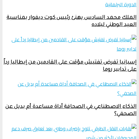
الملك محمد السادس يهنئ رئيس كوت ديفوار بمناسبة
العيد الوطني لبلاده
إسبانيا تفرض تفتيش مؤقت على القادمين من إيطاليا رداً
على تدابير روما
الذكاء الاصطناعي في الصحافة أداة مساعدة أم بديل عن
الصحفي؟