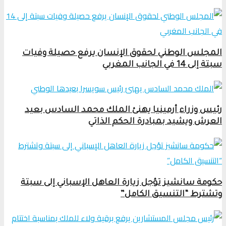
المجلس الوطني لحقوق الإنسان يرفع حصيلة وفيات
سبتة إلى 14 في الجانب المغربي
رئيس وزراء أرمينيا يهنئ الملك محمد السادس بعيد
العرش ويشيد بمبادرة الحكم الذاتي
حكومة سانشيز تؤجل زيارة العاهل الإسباني إلى سبتة
وتشترط “التنسيق الكامل”