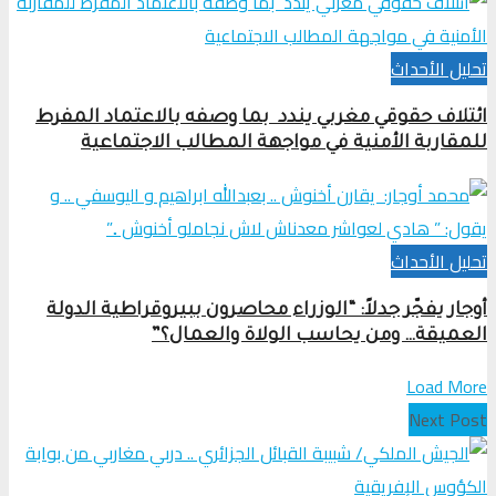
تحلیل الأحداث
ائتلاف حقوقي مغربي يندد بما وصفه بالاعتماد المفرط
للمقاربة الأمنية في مواجهة المطالب الاجتماعية
تحلیل الأحداث
أوجار يفجّر جدلاً: “الوزراء محاصرون ببيروقراطية الدولة
العميقة… ومن يحاسب الولاة والعمال؟”
Load More
Next Post