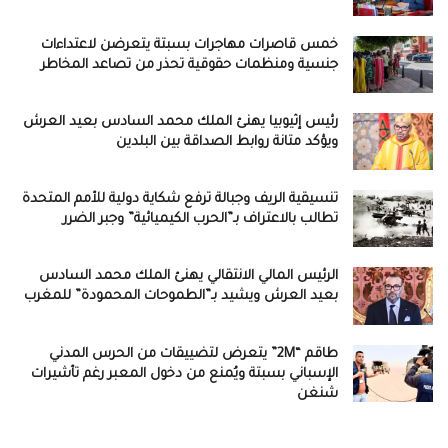
خمس قاصرات مهاجرات بسبتة يتعرضن لاعتداءات
جنسية ومنظمات حقوقية تحذر من تصاعد المخاطر
رئيس إثيوبيا يهنئ الملك محمد السادس بعيد العرش
ويؤكد متانة روابط الصداقة بين البلدين
تنسيقية الريف وجبالة ترفع شكاية دولية للأمم المتحدة
تطالب بالاعتراف بـ”الحرب الكيميائية” وجبر الضرر
الرئيس المالي الانتقالي يهنئ الملك محمد السادس
بعيد العرش ويشيد بـ”الطموحات المحمودة” للمغرب
طاقم “2M” يتعرض لتضييقات من الحرس المدني
الإسباني بسبتة ويُمنع من دخول المعبر رغم تأشيرات
شنغن