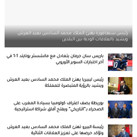
رئيس سنغافورة يهنئ الملك محمد السادس بعيد العرش
ويشيد بالعلاقات الودية بين البلدين
باريس سان جرمان يتعادل مع مانشستر يونايتد 1-1 في
آخر اختبارات السوبر الأوروبي
رئيس ليبيريا يهنئ الملك محمد السادس بعيد العرش
ويشيد بالرؤية المتبصرة للمملكة
بوريطة يصف اعتراف كولومبيا بسيادة المغرب على
الصحراء بـ”التاريخي” ويفتح آفاق شراكة استراتيجية
رئيسة البيرو تهنئ الملك محمد السادس بعيد العرش
وتؤكد حرصها على تعزيز العلاقات الثنائية