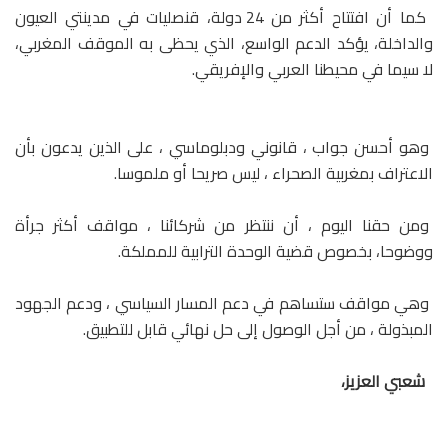
كما أن افتتاح أكثر من 24 دولة، قنصليات في مدينتي العيون
والداخلة، يؤكد الدعم الواسع، الذي يحظى به الموقف المغربي،
لا سيما في محيطنا العربي والإفريقي.
وهو أحسن جواب ، قانوني ودبلوماسي ، على الذين يدعون بأن
الاعتراف بمغربية الصحراء ، ليس صريحا أو ملموسا.
ومن حقنا اليوم ، أن ننتظر من شركائنا ، مواقف أكثر جرأة
ووضوحا، بخصوص قضية الوحدة الترابية للمملكة.
وهي مواقف ستساهم في دعم المسار السياسي ، ودعم الجهود
المبذولة ، من أجل الوصول إلى حل نهائي قابل للتطبيق.
شعبي العزيز،