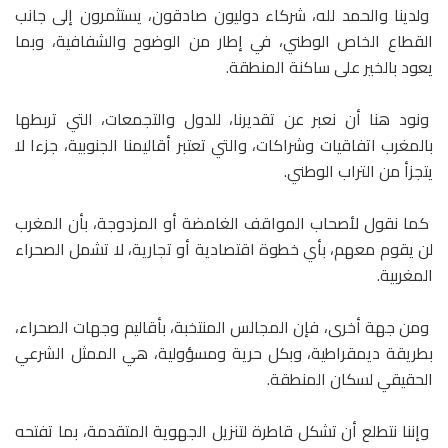
ولدينا والحمد لله، شرکاء دوليون صادقون، يستثمرون إلى جانب
القطاع الخاص الوطني، في إطار من الوضوح والشفافية، وبما
يعود بالخير على ساكنة المنطقة.
ونود هنا أن نعبر عن تقديرنا، للدول والتجمعات، التي تربطها
بالمغرب اتفاقيات وشراكات، والتي تعتبر أقاليمنا الجنوبية، جزءا لا
يتجزأ من التراب الوطني.
كما نقول لأصحاب المواقف الغامضة أو المزدوجة، بأن المغرب
لن يقوم معهم، بأي خطوة اقتصادية أو تجارية، لا تشمل الصحراء
المغربية.
ومن جهة أخرى، فإن المجالس المنتخبة، بأقاليم وجهات الصحراء،
بطريقة ديمقراطية، وبكل حرية ومسؤولية، هي الممثل الشرعي
الحقيقي لسكان المنطقة.
وإننا نتطلع أن تشكل قاطرة لتنزيل الجهوية المتقدمة، بما تفتحه