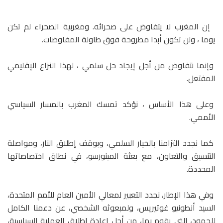
إن المغرب لا يتفاوض على صحرائه. ومغربية الصحراء لم تكن
يوما ، ولن تكون أبدا مطروحة فوق طاولة المفاوضات.
وإنما نتفاوض من أجل إيجاد حل سلمي ، لهذا النزاع الإقليمي
المفتعل.
وعلى هذا الأساس ، نؤكد تمسك المغرب بالمسار السياسي
الأممي.
كما نجدد التزامنا بالخيار السلمي، وبوقف إطلاق النار، ومواصلة
التنسيق والتعاون، مع بعثة المينورسو، في نطاق اختصاصاتها
المحددة.
وفي هذا الإطار، نجدد التعبير لمعالي الأمين العام للأمم المتحدة،
السيد أنطونيو غوتيريس، ولمبعوثه الشخصي، عن دعمنا الكامل
للجهود، التي يقوم بها، من أجل إعادة إطلاق العملية السياسية،