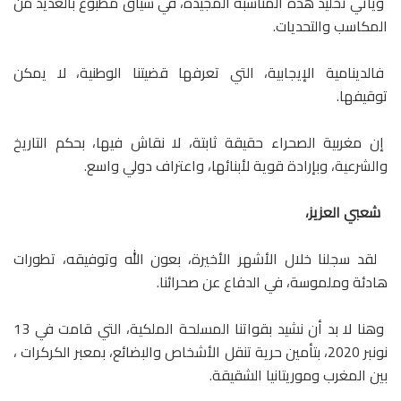
ويأتي تخليد هذه المناسبة المجيدة، في سياق مطبوع بالعديد من
المكاسب والتحديات.
فالدينامية الإيجابية، التي تعرفها قضيتنا الوطنية، لا يمكن
توقيفها.
إن مغربية الصحراء حقيقة ثابتة، لا نقاش فيها، بحكم التاريخ
والشرعية، وبإرادة قوية لأبنائها، واعتراف دولي واسع.
شعبي العزيز،
لقد سجلنا خلال الأشهر الأخيرة، بعون الله وتوفيقه، تطورات
هادئة وملموسة، في الدفاع عن صحرائنا.
وهنا لا بد أن نشيد بقواتنا المسلحة الملكية، التي قامت في 13
نونبر 2020، بتأمين حرية تنقل الأشخاص والبضائع، بمعبر الكركرات ،
بين المغرب وموريتانيا الشقيقة.