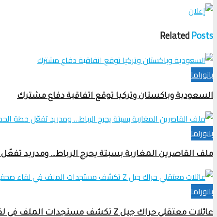
Related
Posts
بانوراما
السعودية وباكستان وتركيا توقع اتفاقية دفاع مشترك
بانوراما
ملف القاصرين المغاربة بسبتة يحرج الرباط… ومدريد تفعّل 
بانوراما
عائلات معتقلي حراك جيل Z تكشف مستجدات الملف في لقاء صحفي بالرباط