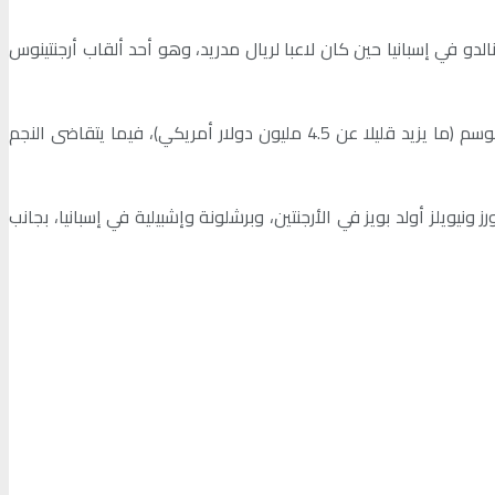
، بجانب وسم #ElBichoAlBicho في إشارة إلى لقب “Bicho” الذي كان يطلق على رونالدو في إسبانيا حين كان لاعبا لريال مدريد، وهو أحد ألقاب أرجنتينوس
وبحسبما ذكرته صحيفة “موندو ديبورتيفو” الإسبانية، فإن إجمالي فاتورة أجور أرجنتينوس في عام 2022 بلغ 747 مليون بيزو أرجنتيني في الموسم (ما يزيد قليلا عن 4.5 مليون دولار أمريكي)، فيما يتقاضى النجم
لحافلة مع أندية أكبر وهي بوكا جونيورز ونيويلز أولد بويز في الأرجنتين، وبرشلونة وإشبيلية في إسبانيا، بجانب