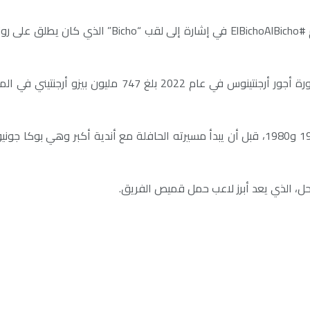
وأرفق النادي الفيديو بعبارة “لنخوض كأس ليبيرتادوريس”
يذكر أن مارادونا سبق له أن لعب مع أرجنتينوس جونيورز بين عامي 1976 و1980، قبل أن يبدأ مسيرته ا