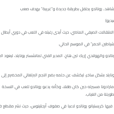
ديو)شاهد.. رونالدو يحتفل بطريقة جديدة و”غريبة” بهدف صعب
ديو)
انتقالات الصيفي الماضي، حيث أبدى رغبته في اللعب في دوري أبطال أو
الشياطين الحمر” في الموسم الحالي.
الدو والهولندي إريك تين هاج، المدير الفني لمانشستر يونايتد، ليعود 
 يونايتد بشكل ساخر، ليكشف عن حلمه بضم النجم البرتغالي المخضرم إلى
و مارادونا مسيرته حين كان طفلا، وكأنه يدعو رونالدو للعب في النسخة 
يل فيها كريستيانو رونالدو لاعبا في صفوف أرجنتينوس، حيث نشر مق