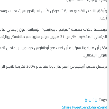
أيضا.
البرتغالي المخضرم أكثر من 31 مليون دولار سنويا مع مانشستر يونايتد.
نابولي الإيطالي.
ويحمل ملعب أرجنتينوس اسم مارادونا منذ عام 2004 تكريما للنجم الراحل، الذي يعد أبرز لاعب حمل قميص الفريق.
Tags:
الرئيسية
Share
Tweet
Send
Share
Send