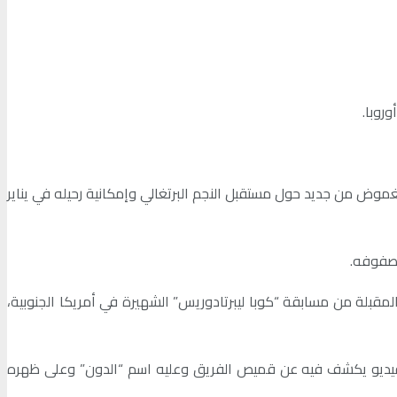
روبا.
الغموض من جديد حول مستقبل النجم البرتغالي وإمكانية رحيله في يناير
 صفوفه.
المقبلة من مسابقة “كوبا ليبرتادوريس” الشهيرة في أمريكا الجنوبية،
طع فيديو يكشف فيه عن قميص الفريق وعليه اسم “الدون” وعلى ظهره