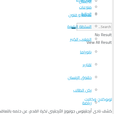
البرلمان
منوعات
الجالية
ثقافة و فنون
السلطة الرابعة
No Result
المغرب الكبير
View All Result
بانوراما
تقارير
حقوق الإنسان
ركن الطالب
لوبوكلاج: وكالات
رياضة
كشف نادي أرجنتينوس جونيورز الأرجنتيني لكرة القدم، عن حلمه بالتعاقد