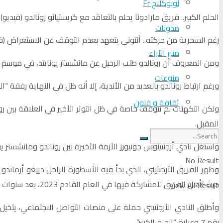
لوبوكلاج Fr
الحلم الكبير.. فريق مارادونا يحلم بالتعاقد مع كريستيانو رونالدو (في
مدونات
رغم السخرية من حركته.. أنتوني يتعهد بعدم التوقف عن الاستعراض (في
منبر الآراء
ومن المعروف أن رونالدو طلب الرحيل عن مانشستر يونايتد، في موسم ال
منوعات
ورغم ارتباط رونالدو بالعديد من الأندية، إلا أنه ظل في النهاية رفقة “
ثقافة و فنون
ولكن التكهنات لم تتوقف خاصة في ظل التوتر الأخير في العلاقة بين رون
المقبل.
واستغل نادي أرجنتينوس جونيورز الأزمة الأخيرة بين رونالدو ومانشستر
No Result
وظهر الفريق الأرجنتيني، الذي بدأ فيه الأسطورة الراحل دييغو أرماند
حيث تأهل الفريق للمشاركة فيها في العام القادم 2023، بعد سنوات طويلة من الغياب.
View All Result
وأطلق النادي الأرجنتيني حملة على منصات التواصل الاجتماعي، يتخ
رقم 7 وعبارة “الحلم الكبير”.