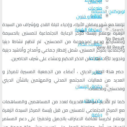
البرلمان
منوعات
لوبوكلاج: الحسيمة
الجالية
ثقافة و فنون
تزامنا مع شهر رمضان الأبرك، وإحياء لليلة القدر، وبإشراف من السيدة
السلطة الرابعة
الزهرة بوعلام رئيسة مركز الرعاية الاجتماعية للمسنين بالحسيمة
No Result
وبمشاركة ودعم لمجموعة من المحسنين، تم تنظيم نشاطا دينيا
المغرب الكبير
View All Result
واجتماعيا بمركز المسنين، شمل إفطار جماعي وأمداح وأناشيد دينية
بانوراما
وتجويد لآيات بينات من الذكر الحكيم وعشاء على شرف الحاضرين.
حضر هذا الحفل الديني ، أعضاء من الجمعية المسيرة للمركز و
تقارير
العديد من فعاليات المجتمع المدني والمهتمين بالشأن الديني
حقوق الإنسان
ومحسنين ومحسنات.
ركن الطالب
كما تم تقديم شواهد تقديرية لعدد من المساهمين والمساهمات
مع المركز الاجتماعي للمسنين من قبل رئيسة المركز السيدة الزهرة
رياضة
بوعلام تكريسا لثقافة الاعتراف بالجميل وتحفيزا على دعم المستمر
للمركز من أجل مواصلة العمل على تحسين عيش فئة مهمة من