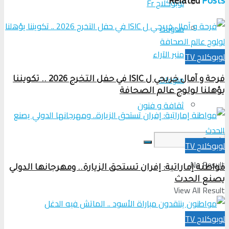
Related
Posts
لوبوكلاج Fr
مدونات
منبر الآراء
لوبوكلاج TV
منوعات
فرحة و آمال خريجي ل ISIC في حفل التخرج 2026 .. تكويننا
يؤهلنا لولوج عالم الصحافة
ثقافة و فنون
لوبوكلاج TV
No Result
مواطنة إماراتية: إفران تستحق الزيارة.. ومهرجانها الدولي
يصنع الحدث
View All Result
لوبوكلاج TV