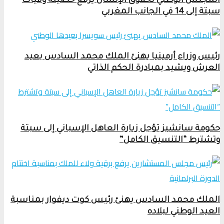
المجلس الوطني لحقوق الإنسان يرفع حصيلة وفيات
سبتة إلى 14 في الجانب المغربي
رئيس وزراء أرمينيا يهنئ الملك محمد السادس بعيد
العرش ويشيد بمبادرة الحكم الذاتي
حكومة سانشيز تؤجل زيارة العاهل الإسباني إلى سبتة
وتشترط “التنسيق الكامل”
الملك محمد السادس يهنئ رئيس كوت ديفوار بمناسبة
العيد الوطني لبلاده