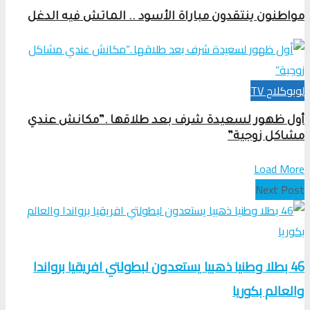
مواطنون ينتقدون مباراة الأسود .. الماتش فيه الدغل
لوبوكلاج TV
أول ظهور لسعيدة شرف بعد طلاقها .”مكانش عندي
مشاكل زوجية”
Load More
Next Post
46 بطلا وطنيا ذهبيا يستعدون لبطولتي افريقيا برواندا
والعالم بكوريا