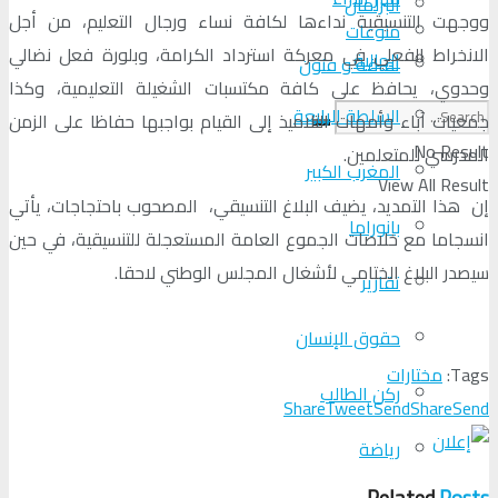
البرلمان
ووجهت التنسيقية نداءها لكافة نساء ورجال التعليم، من أجل
منوعات
الانخراط الفعلي في معركة استرداد الكرامة، وبلورة فعل نضالي
الجالية
ثقافة و فنون
وحدوي، يحافظ على كافة مكتسبات الشغيلة التعليمية، وكذا
السلطة الرابعة
جمعيات آباء وأمهات التلاميذ إلى القيام بواجبها حفاظا على الزمن
No Result
المدرسي للمتعلمين.
المغرب الكبير
View All Result
إن هذا التمديد، يضيف البلاغ التنسيقي، المصحوب باحتجاجات، يأتي
بانوراما
انسجاما مع خلاصات الجموع العامة المستعجلة للتنسيقية، في حين
سيصدر البلاغ الختامي لأشغال المجلس الوطني لاحقا.
تقارير
حقوق الإنسان
Tags:
مختارات
ركن الطالب
Share
Tweet
Send
Share
Send
رياضة