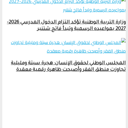
وزارة التربية الوطنية تؤكد التزام الدخول المدرسي 2026-
2027 بمواعيده الرسمية وتبدأ فاتح شتنبر
المجلس الوطني لحقوق الإنسان: هجرة سبتة ومليلية
تجاوزت منطق الفقر وأصبحت ظاهرة رقمية معقدة