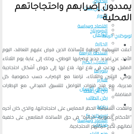
التحقیق
يمددون إضرابهم واحتجاجاتهم
رأي في حدث
الحوار
المزيد
المحلية
اقتصاد وسياسة
الروبورتاج
البرلمان
لوبوكلاج: الرباط
الجالية
تحلیل الأحداث
أعلنت التنسيقية الوطنية للأساتذة الذين فرض عليهم التعاقد، اليوم
السلطة الرابعة
الأحد، عن تمديد جديد لإضرابها الوطني، وذلك إلى غاية يوم الثلاثاء
من عين المكان
المغرب الكبير
المقبل. ودعت في بلاغ لها، بلاغ لها إلى خوض أشكال احتجاجية
بانوراما
لوبوكلاج TV
يومي الاثنين والثلاثاء، تزامنا مع الإضراب، حسب خصوصية كل
تقارير
مديرية، مع فتح قنوات التواصل للتنسيق الميداني مع الإطارات
حقوق الإنسان
رأي في حدث
المناضلة.
ركن الطالب
المزيد
رياضة
وانتقدت التنسيقية الحظر الممارس على احتجاجاتها، والذي كان آخره
لوبوكلاج Fr
“الأحكام الصورية الجائرة” في حق الأساتذة المتابعين على خلفية
اقتصاد وسياسة
مدونات
نضالهم، لكبح حركتهم الاحتجاجية.
منبر الآراء