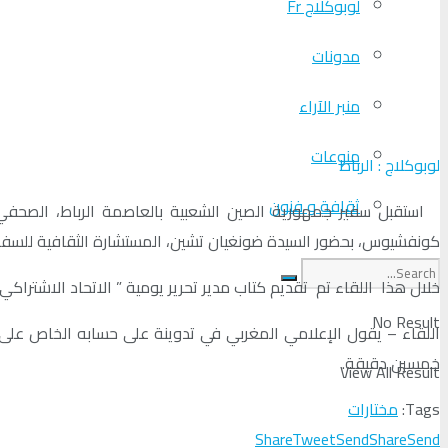
لوبوكلاج Fr
مدونات
منبر الآراء
منوعات
لوبوكلاج : الرباط
ثقافة و فنون
كونفشيوس، بحضور السيدة ضونغيان تشين، المستشارة الثقافية للسفار
خلال هذا اللقاء تم تقديم كتاب مدير تحرير يومية ” الاتحاد الاشتراكي 
No Result
اللقاء – يقول الإعلامي المغربي في تدوينة على حسابه الخاص على م
خمسين دقيقة.
View All Result
Tags:
مختارات
Share
Tweet
Send
Share
Send