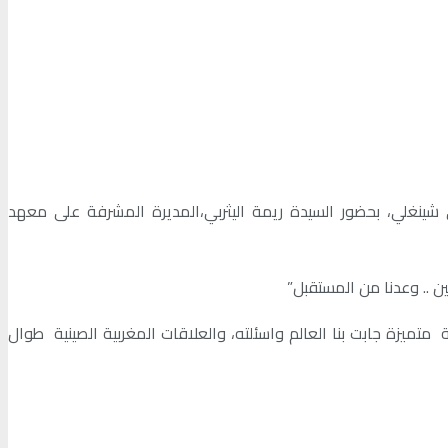
ن الشعبية بالعاصمة الرباط، الصحفي الاشتراكي حميد اجماهري يومه الأربعاء 29 شتنبر2021، السيد لي شينغلي، بحضور السيدة ريمة اليثربي،المديرة المشرفة على معهد
ين .. وعدنا من المستقبل”
ميزة جابت بنا العالم واسئلته، والعلاقات المغربية الصينية طوال