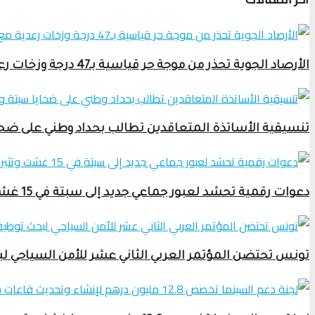
الأرصاد الجوية تحذر من موجة حر قياسية بـ47 درجة وزخات رعدية مع برَد ورياح قوية
تنسيقية الأساتذة المتعاقدين تطالب بحداد وطني على ضحاي
دعوات رقمية تحشد لعبور جماعي جديد إلى سبتة في 15 غشت وتثير قلق السلطات
تونس تحتضن المؤتمر العربي الثاني عشر للأمن السياحي ل