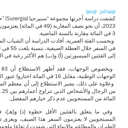
لوبوكلاج: (ومع)
” (Sunergia)
كشفت دراسة أجرتها مجموعة “سنيرجيا
ح
2023، أن نحو نصف المغاربة (9
3 في المائة مقارنة بالسنة الماضية.
في السفر 
إلى الفئتين الميسورتين (أ) و(ب) هم الأكثر رغبة في السفر خلال
وب
الوجهات الوطنية، مقابل 16 في المائة اختاروا عبور الحدود.
وعلاوة على ذلك، يشير الاستطلاع إلى أن معظم المس
المائة من المستجوبين عدم ذكر خيارهم المفضل.
المستجوبين لا يعتزمون السفر هذا الصيف، ويعزى ذل
الطيران والمطاعم والإيواء التي شهدت ارتفاعا ملحوظ