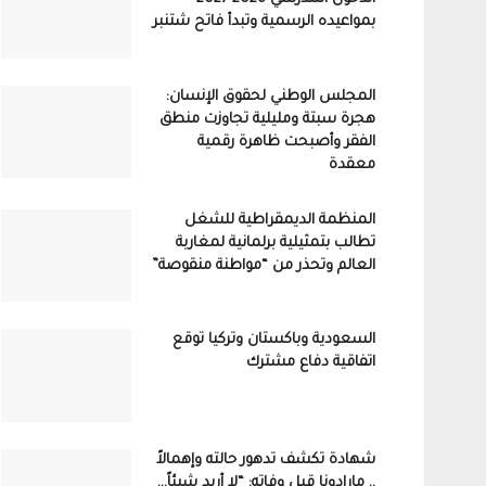
بمواعيده الرسمية وتبدأ فاتح شتنبر
المجلس الوطني لحقوق الإنسان:
هجرة سبتة ومليلية تجاوزت منطق
الفقر وأصبحت ظاهرة رقمية
معقدة
المنظمة الديمقراطية للشغل
تطالب بتمثيلية برلمانية لمغاربة
العالم وتحذر من “مواطنة منقوصة”
السعودية وباكستان وتركيا توقع
اتفاقية دفاع مشترك
شهادة تكشف تدهور حالته وإهمالاً
.. مارادونا قبل وفاته: “لا أريد شيئاً…