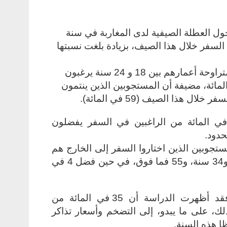
ول العطلة الصيفية لدى المغاربة في سنة
4 في المائة) يعتزمون السفر خلال هذا الصيف، بزيادة بلغت نسبتها
وبحسب الفئة العمرية، أفادت الدراسة أن الشباب المتراوحة أعمارهم بين 18 و 24 سنة يرغبون
خلال العطلة الصيفية، بنسبة بلغت 55 في المائة، مضيفة أن المستجوبين الذين ينتمون
 هذا الصيف (59 في المائة).
خصوص الوجهات، فقد أظهر الاستطلاع أن 83 في المائة من الراغبين في السفر يفضلون
تجوبين الذين اختاروا السفر إلى الخارج هم
من الرجال والأشخاص الذين تتراوح أعمارهم بين 25 و34 سنة، و55 فما فوق، في حين فضل 4 في
وفي ما يتعلق بالفئتين الأقل حظوة (د) و(هـ)، فقد أظهرت الدراسة أن 35 في المائة من
ك، على ما يبدو، إلى التضخم وأسعار تذاكر
ا هذه السنة.