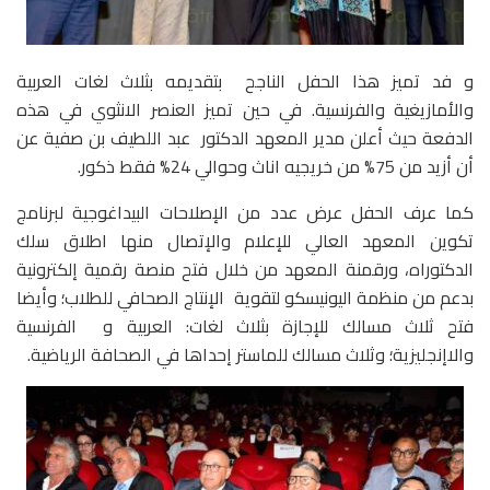
و فد تميز هذا الحفل الناجح بتقديمه بثلاث لغات العربية
والأمازيغية والفرنسية. في حين تميز العنصر الانثوي في هذه
الدفعة حيث أعلن مدير المعهد الدكتور عبد اللطيف بن صفية عن
أن أزيد من 75% من خريجيه اناث وحوالي 24% فقط ذكور.
كما عرف الحفل عرض عدد من الإصلاحات البيداغوجية لبرنامج
تكوين المعهد العالي للإعلام والإتصال منها اطلاق سلك
الدكتوراه، ورقمنة المعهد من خلال فتح منصة رقمية إلكترونية
بدعم من منظمة اليونيسكو لتقوية الإنتاج الصحافي للطلاب؛ وأيضا
فتح ثلاث مسالك للإجازة بثلاث لغات: العربية و الفرنسية
والاإنجليزية؛ وثلاث مسالك للماستر إحداها في الصحافة الرياضية.