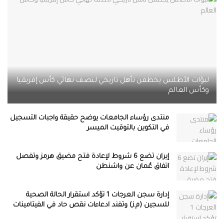
لبؤات الأطلس يخطفن تأهل تاريخي لنصف نهائي كأس إفريقيا
وكأس العالم
منتدى رؤساء الجامعات يوضح حقيقة واجبات التسجيل
في التكوين بالتوقيت الميسر
إيران تضع 6 شروط لإعادة فتح مضيق هرمز وتفصل
اتفاق عُمان عن واشنطن
إدارة سجن العرجات 1 تؤكد استقرار الحالة الصحية
للسجين (م.ز) وتفند ادعاءات نقص حاد في الفيتامينات