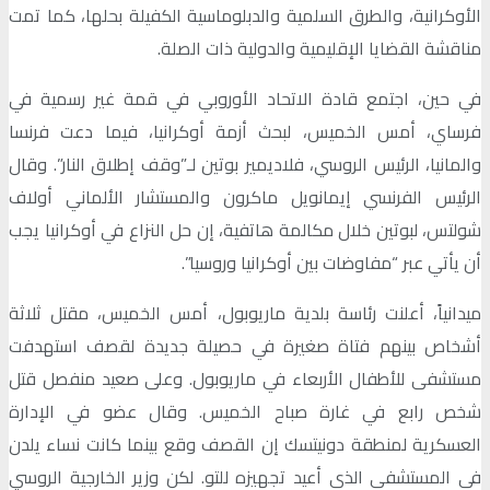
الأوكرانية، والطرق السلمية والدبلوماسية الكفيلة بحلها، كما تمت
مناقشة القضايا الإقليمية والدولية ذات الصلة.
في حين، اجتمع قادة الاتحاد الأوروبي في قمة غير رسمية في
فرساي، أمس الخميس، لبحث أزمة أوكرانيا، فيما دعت فرنسا
والمانيا، الرئيس الروسي، فلاديمير بوتين لـ”وقف إطلاق النار”. وقال
الرئيس الفرنسي إيمانويل ماكرون والمستشار الألماني أولاف
شولتس، لبوتين خلال مكالمة هاتفية، إن حل النزاع في أوكرانيا يجب
أن يأتي عبر “مفاوضات بين أوكرانيا وروسيا”.
ميدانياً، أعلنت رئاسة بلدية ماريوبول، أمس الخميس، مقتل ثلاثة
أشخاص بينهم فتاة صغيرة في حصيلة جديدة لقصف استهدفت
مستشفى للأطفال الأربعاء في ماريوبول. وعلى صعيد منفصل قتل
شخص رابع في غارة صباح الخميس. وقال عضو في الإدارة
العسكرية لمنطقة دونيتسك إن القصف وقع بينما كانت نساء يلدن
في المستشفى الذي أعيد تجهيزه للتو. لكن وزير الخارجية الروسي