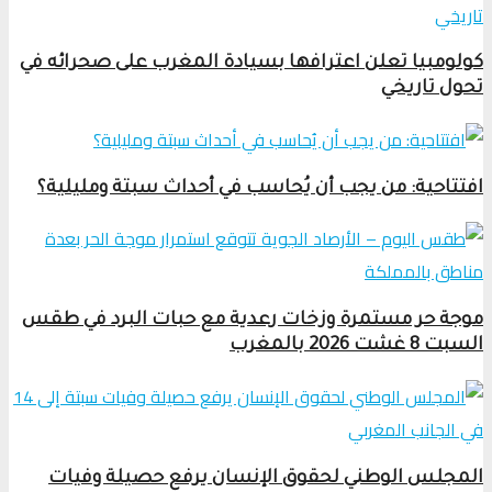
كولومبيا تعلن اعترافها بسيادة المغرب على صحرائه في
تحول تاريخي
افتتاحية: من يجب أن يُحاسب في أحداث سبتة ومليلية؟
موجة حر مستمرة وزخات رعدية مع حبات البرد في طقس
السبت 8 غشت 2026 بالمغرب
المجلس الوطني لحقوق الإنسان يرفع حصيلة وفيات