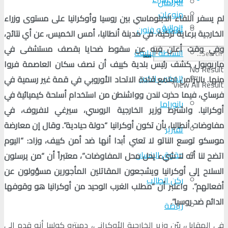
البرلمان
منوعات
لم يسفر اللقاء الدبلوماسي بين روسيا وأوكرانيا على مستوى وزراء
الجالية
ثقافة و فنون
الخارجية برعاية تركية، في مدينة أنطاليا، أمس الخميس، عن أي نتائج،
وفي وقت أعلن فيه عن سقوط ضحايا بقصف مستشفى في
السلطة الرابعة
ماريوبول كشف رئيس بلدية كييف أن نصف سكان العاصمة فروا
No Result
المغرب الكبير
منها. بالتزامن اجتمع قادة الاتحاد الأوروبي في قمة غير رسمية في
View All Result
فرساي، فيما حذرت لندن وواشنطن من استخدام أسلحة كيميائية في
بانوراما
أوكرانيا. واشترط وزير الخارجية الروسي، سيرغي لافروف، في
مفاوضات أنطاليا، بأن تكون أوكرانيا “دولة حيادية”. وقال إن معارضة
تقارير
موسكو توسع الناتو لا تعني أبدا أنها ضد أمن كييف، وزاد: “اليوم
حقوق الإنسان
اتضح لنا أنه لا شيء يحل محل المفاوضات”، معتبراً أن “من يرسلون
السلاح إلى أوكرانيا ويشجعون المقاتلين المأجورين مسؤولون عن
ركن الطالب
أفعالهم”. واعتبر أن “مطلب الغرب الوحيد من أوكرانيا هو وقوفها
الدائم ضد روسيا
”.
رياضة
في المقابل، بيّن وزير الخارجية الأوكراني، دميترو كوليبا أنه قدم إلى