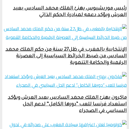
رئيس موريشيوس يهنئ الملك محمد السادس بعيد
العرش ويؤكد دعمه لمبادرة الحكم الذاتي
الإنتخابية بالمغرب في ظل27 سنة من حكم الملك محمد
السادس من ضبط الخرائط السياسية إلى العصرنة
الرقمية والحكامة التنموية
ماكرون يهنئ الملك محمد السادس بعيد العرش ويؤكد
استعداد فرنسا للعب “دورها الكامل” لدعم الحل
السياسي في الصحراء