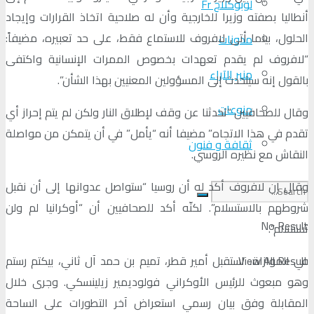
لوبوكلاج Fr
أنطاليا بصفته وزيرا للخارجية وأن له صلاحية اتخاذ القرارات وإيجاد
الحلول، بينما أتى لافروف للاستماع فقط، على حد تعبيره، مضيفاً:
مدونات
“لافروف لم يقدم تعهدات بخصوص الممرات الإنسانية واكتفى
منبر الآراء
بالقول إنه سيتحدث إلى المسؤولين المعنيين بهذا الشأن”.
منوعات
وقال للصحافيين “تحدثنا عن وقف لإطلاق النار ولكن لم يتم إحراز أي
تقدم في هذا الاتجاه” مضيفا أنه “يأمل” في أن يتمكن من مواصلة
ثقافة و فنون
النقاش مع نظيره الروسي.
وقال إن لافروف أكد له أن روسيا “ستواصل عدوانها إلى أن نقبل
شروطهم بالاستسلام”. لكنّه أكد للصحافيين أن “أوكرانيا لم ولن
No Result
تستسلم”.
View All Result
في الموازاة، استقبل أمير قطر، تميم بن حمد آل ثاني، بيكتم رستم
وهو مبعوث للرئيس الأوكراني فولوديمير زيلينسكي. وجرى خلال
المقابلة وفق بيان رسمي استعراض آخر التطورات على الساحة