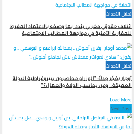
تحلیل الأحداث
ائتلاف حقوقي مغربي يندد بما وصفه بالاعتماد المفرط
للمقاربة الأمنية في مواجهة المطالب الاجتماعية
تحلیل الأحداث
أوجار يفجّر جدلاً: “الوزراء محاصرون ببيروقراطية الدولة
العميقة… ومن يحاسب الولاة والعمال؟”
Load More
Next Post