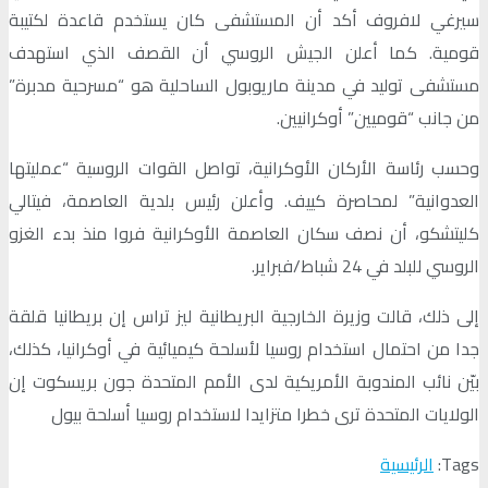
سيرغي لافروف أكد أن المستشفى كان يستخدم قاعدة لكتيبة
قومية. كما أعلن الجيش الروسي أن القصف الذي استهدف
مستشفى توليد في مدينة ماريوبول الساحلية هو “مسرحية مدبرة”
من جانب “قوميين” أوكرانيين.
وحسب رئاسة الأركان الأوكرانية، تواصل القوات الروسية “عمليتها
العدوانية” لمحاصرة كييف. وأعلن رئيس بلدية العاصمة، فيتالي
كليتشكو، أن نصف سكان العاصمة الأوكرانية فروا منذ بدء الغزو
الروسي للبلد في 24 شباط/فبراير.
إلى ذلك، قالت وزيرة الخارجية البريطانية ليز تراس إن بريطانيا قلقة
جدا من احتمال استخدام روسيا لأسلحة كيميائية في أوكرانيا، كذلك،
بيّن نائب المندوبة الأمريكية لدى الأمم المتحدة جون بريسكوت إن
الولايات المتحدة ترى خطرا متزايدا لاستخدام روسيا أسلحة بيول
Tags:
الرئيسية