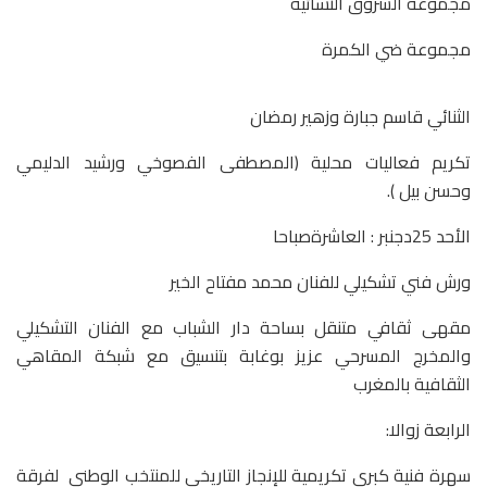
مجموعة الشروق النسائية
مجموعة ضي الكمرة
الثنائي قاسم جبارة وزهير رمضان
تكريم فعاليات محلية (المصطفى الفصوخي ورشيد الدليمي
وحسن بيل ).
الأحد 25دجنبر : العاشرةصباحا
ورش فني تشكيلي للفنان محمد مفتاح الخير
مقهى ثقافي متنقل بساحة دار الشباب مع الفنان التشكيلي
والمخرج المسرحي عزيز بوغابة بتنسيق مع شبكة المقاهي
الثقافية بالمغرب
الرابعة زوالا:
سهرة فنية كبرى تكريمية للإنجاز التاريخي للمنتخب الوطني لفرقة