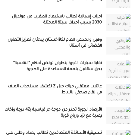
أحزاب إسبانية تطالب باستبعاد المغرب من مونديال
2030 بسبب أحداث سبتة المحتلة
وهبي والمدعي العام لكازاخستان يبحثان تعزيز التعاون
القضائي في أستانا
نقابة سيارات الأجرة بتطوان ترفض أحكام “القاسية”
بحق سائقين بتهمة المساعدة على الهجرة
عائلات معتقلي حراك جيل Z تكشف مستجدات الملف
في لقاء صحفي بالرباط
الأرصاد الجوية تحذر من موجة حر قياسية بـ47 درجة وزخات
رعدية مع برَد ورياح قوية
تنسيقية الأساتذة المتعاقدين تطالب بحداد وطني على