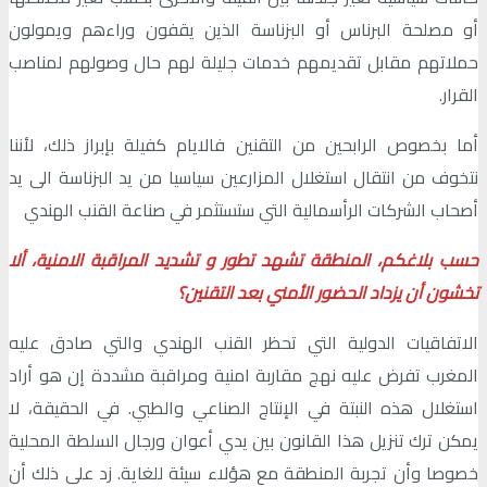
أو مصلحة البرناس أو البزناسة الذين يقفون وراءهم ويمولون
حملاتهم مقابل تقديمهم خدمات جليلة لهم حال وصولهم لمناصب
القرار.
أما بخصوص الرابحين من التقنين فالايام كفيلة بإبراز ذلك، لأننا
نتخوف من انتقال استغلال المزارعين سياسيا من يد البزناسة الى يد
أصحاب الشركات الرأسمالية التي ستستثمر في صناعة القنب الهندي
حسب بلاغكم، المنطقة تشهد تطور و تشديد المراقبة الامنية، ألا
تخشون أن يزداد الحضور الأمني بعد التقنين؟
الاتفاقيات الدولية التي تحظر القنب الهندي والتي صادق عليه
المغرب تفرض عليه نهج مقاربة امنية ومراقبة مشددة إن هو أراد
استغلال هذه النبتة في الإنتاج الصناعي والطبي. في الحقيقة، لا
يمكن ترك تنزيل هذا القانون بين يدي أعوان ورجال السلطة المحلية
خصوصا وأن تجربة المنطقة مع هؤلاء سيئة للغاية. زد على ذلك أن