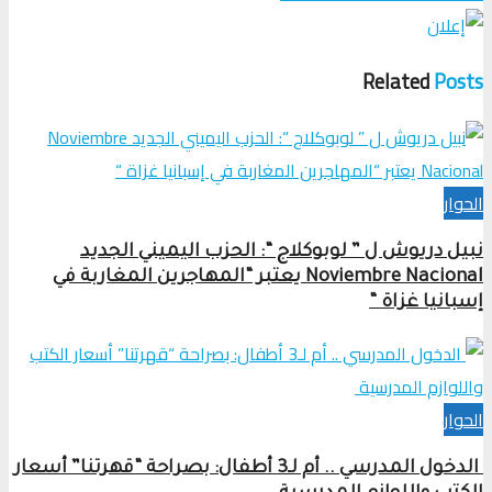
Related
Posts
الحوار
نبيل دريوش ل ” لوبوكلاج “: الحزب اليميني الجديد
Noviembre Nacional يعتبر “المهاجرين المغاربة في
إسبانيا غزاة “
الحوار
الدخول المدرسي .. أم لـ3 أطفال: بصراحة “قهرتنا” أسعار