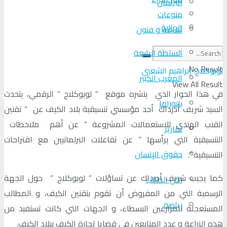
البرلمان
منوعات
الجالية
ثقافة و فنون
السلطة الرابعة
No Result
لوبوكلاج: إبراهيم الشعبي
المغرب الكبير
View All Result
في هذا الحوار الذي ينشره موقع ” لوبوكلاج ” الرقمي، يتحدث
بانوراما
السيد شريف أدرداك أحد مؤسسي تنسيقية بلاد الكيف عن ” تقنين
القنب الهندي للاستعمالات المشروعة ” عن أهم ملاحظات
تقارير
التنسيقية التي يرأسها ” عن تفاعلات البرلمانيين مع اقتراحات
حقوق الإنسان
التنسيقية “.
كما يجيب شريف أدرداك عن تساؤلات ” لوبوكلاج ” حول الجهة
ركن الطالب
الرسمية التي من المفروض أن تقوم بتقنين الكيف، و المطالب
رياضة
المستعجلة للمزارعين البسطاء، و الجهات التي كانت تستفيد من
هذه الزراعة و عدد المتابعين في قضايا تجارة الكيف ببلاد الكيف.