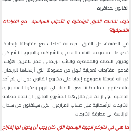
القانون بحذافيره
كيف تفاعلت الفرق البرلمانية و الأحزاب السياسية مع اقتراحات
التنسيقية؟
في الحقيقة، جل الفرق البرلمانية تفاعلت مع مقترحاتنا بإيجابية،
خصوصا المجموعة النيابية للتقدم والاشتراكية والفريق الاشتراكي
وفريق الاصالة والمعاصرة والنائب البرلماني عمر بلافريج. هؤلاء،
قدموا مقترحات تعديلية تنهل من مسودتنا التي أرسلناها للبرلمان،
غير انه فوجئنا بتصويتهم إيجابا على مشروع القانون دون ان يتم أخذ
ملاحظاتهم و ملاحظاتنا بعين الاعتبار. اي انهم رضخوا لرغبة وزارة
الداخلية التي ارادت من خلال هذا المشروع القانون ان تخدم مصلحة
الشركات الرأسمالية على حساب المزارعين الذين سينتقلون من سندان
البزناسة الى مطرقة الشركات
ما هي في نظركم الجهة الرسمية التي كان يجب أن يخول لها إقتراح