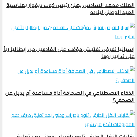
الملك محمد السادس يهنئ رئيس كوت ديفوار بمناسبة
العيد الوطني لبلاده
إسبانيا تفرض تفتيش مؤقت على القادمين من إيطاليا رداً
على تدابير روما
الذكاء الاصطناعي في الصحافة أداة مساعدة أم بديل عن
الصحفي؟