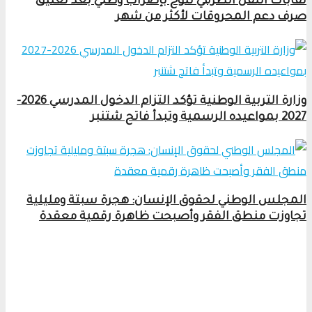
نقابات النقل الطرقي تلوح بإضراب وطني بعد تعليق
صرف دعم المحروقات لأكثر من شهر
وزارة التربية الوطنية تؤكد التزام الدخول المدرسي 2026-
2027 بمواعيده الرسمية وتبدأ فاتح شتنبر
المجلس الوطني لحقوق الإنسان: هجرة سبتة ومليلية
تجاوزت منطق الفقر وأصبحت ظاهرة رقمية معقدة