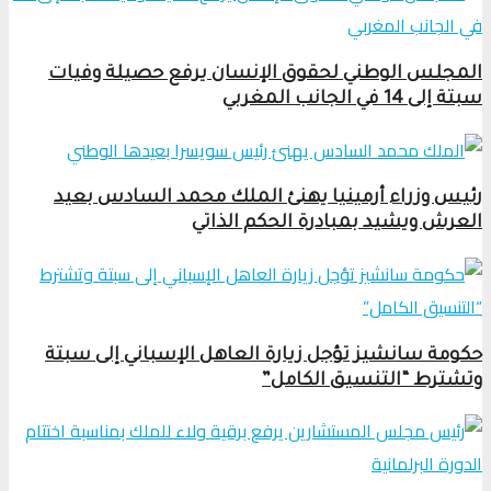
المجلس الوطني لحقوق الإنسان يرفع حصيلة وفيات
سبتة إلى 14 في الجانب المغربي
رئيس وزراء أرمينيا يهنئ الملك محمد السادس بعيد
العرش ويشيد بمبادرة الحكم الذاتي
حكومة سانشيز تؤجل زيارة العاهل الإسباني إلى سبتة
وتشترط “التنسيق الكامل”