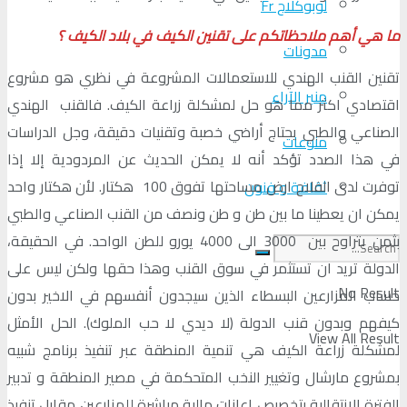
لوبوكلاج Fr
ما هي أهم ملاحظاتكم على تقنين الكيف في بلاد الكيف ؟
مدونات
تقنين القنب الهندي للاستعمالات المشروعة في نظري هو مشروع
منبر الآراء
اقتصادي اكثر مما هو حل لمشكلة زراعة الكيف. فالقنب الهندي
الصناعي والطبي يحتاج أراضي خصبة وتقنيات دقيقة، وجل الدراسات
منوعات
في هذا الصدد تؤكد أنه لا يمكن الحديث عن المردودية إلا إذا
توفرت لدى الفلاح ارض مساحتها تفوق 100 هكتار. لأن هكتار واحد
ثقافة و فنون
يمكن ان يعطينا ما بين طن و طن ونصف من القنب الصناعي والطبي
بثمن يتراوح بين 3000 الى 4000 يورو للطن الواحد. في الحقيقة،
الدولة تريد ان تستثمر في سوق القنب وهذا حقها ولكن ليس على
No Result
حساب المزارعين البسطاء الذين سيجدون أنفسهم في الاخير بدون
كيفهم وبدون قنب الدولة (لا ديدي لا حب الملوك). الحل الأمثل
View All Result
لمشكلة زراعة الكيف هي تنمية المنطقة عبر تنفيذ برنامج شبيه
بمشروع مارشال وتغيير النخب المتحكمة في مصير المنطقة و تدبير
الفترة الانتقالية بتخصيص إعانات مالية مباشرة للمزارعين مقابل تنفيذ