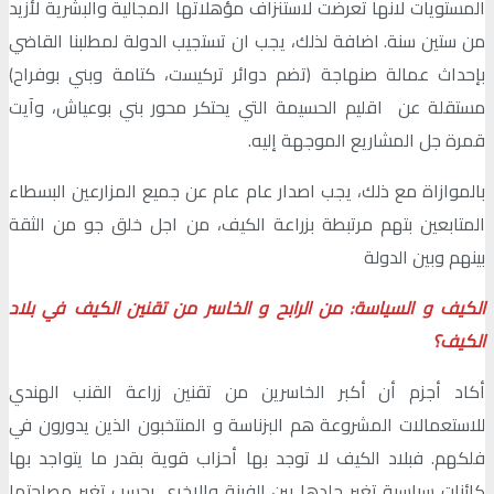
المستويات لانها تعرضت لاستنزاف مؤهلاتها المجالية والبشرية لأزيد
من ستين سنة. اضافة لذلك، يجب ان تستجيب الدولة لمطلبنا القاضي
بإحداث عمالة صنهاجة (تضم دوائر تركيست، كتامة وبني بوفراح)
مستقلة عن اقليم الحسيمة التي يحتكر محور بني بوعياش، وآيت
قمرة جل المشاريع الموجهة إليه.
بالموازاة مع ذلك، يجب اصدار عام عام عن جميع المزارعين البسطاء
المتابعين بتهم مرتبطة بزراعة الكيف، من اجل خلق جو من الثقة
بينهم وبين الدولة
الكيف و السياسة: من الرابح و الخاسر من تقنين الكيف في بلاد
الكيف؟
أكاد أجزم أن أكبر الخاسرين من تقنين زراعة القنب الهندي
للاستعمالات المشروعة هم البزناسة و المنتخبون الذين يدورون في
فلكهم. فبلاد الكيف لا توجد بها أحزاب قوية بقدر ما يتواجد بها
كائنات سياسية تغير جلدها بين الفينة والاخرى بحسب تغير مصلحتها