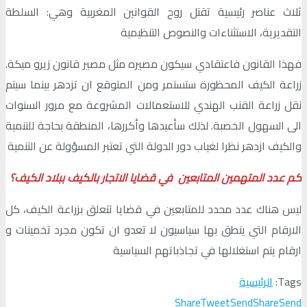
ثلاث عناصر رئيسية تقتل روح القوانين المغربية وهي: السلطة
التقديرية، الاستثناءات والنصوص التنظيمية
فهذا القانون فاعتقادي سيكون مصيره مثل مصير قانون زيرو ميكة.
زراعة الكيف المحظورة ستستمر ومن المتوقع ان تزدهر بينما سيتم
نقل زراعة القنب الهندي للاستعمالات المشروعة مع مرور السنوات
الى السهول الخصبة. لذلك سأعيدها وأكررها، المنطقة بحاجة للتنمية
والكيف ازدهر نظرا لغياب دور الدولة التي تعتبر المسؤولة عن التنمية
كم عدد المتهمين المتابعين في قضايا الاتجار بالكيف ببلاد الكيف؟
ليس هناك عدد محدد للمتابعين في قضايا تتعلق بزراعة الكيف، كل
الارقام التي ينطق بها سياسيون لا تعدو ان تكون مجرد تخمينات و
ارقام يتم استغلالها في تجاذباتهم السياسية
Tags:
الرئيسية
Share
Tweet
Send
Share
Send