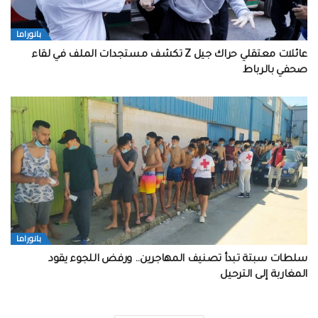
بانوراما
عائلات معتقلي حراك جيل Z تكشف مستجدات الملف في لقاء
صحفي بالرباط
بانوراما
سلطات سبتة تبدأ تصنيف المهاجرين.. ورفض اللجوء يقود
المغاربة إلى الترحيل