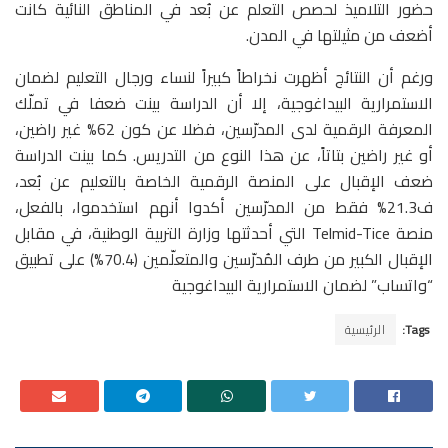
حضور التلاميذ لحصص التعلم عن بُعد في المناطق النائية كانت
أضعف من مثيلتها في المدن.
ورغم أن النتائج أظهرت نخراطاً كبيراً لنساء ورجال التعليم لضمان
الاستمرارية البيداغوجية، إلا أن الدراسة بينت ضعفا في تملّك
المعرفة الرقمية لدى المدرّسين، فضلا عن كون 62% غير راضين،
أو غير راضين بتاتاً، عن هذا النوع من التدريس. كما بينت الدراسة
ضعف الإقبال على المنصة الرقمية الخاصة بالتعليم عن بُعد،
ف21.3% فقط من المدرّسين أكدوا أنهم استخدموا، بالفعل،
منصة Telmid-Tice التي أحدثتها وزارة التربية الوطنية، في مقابل
الإقبال الكبير من طرف المُدرّسين والمتعلّمين (70.4%) على تطبيق
“واتساب” لضمان الاستمرارية البيداغوجية
Tags:
الرئيسية