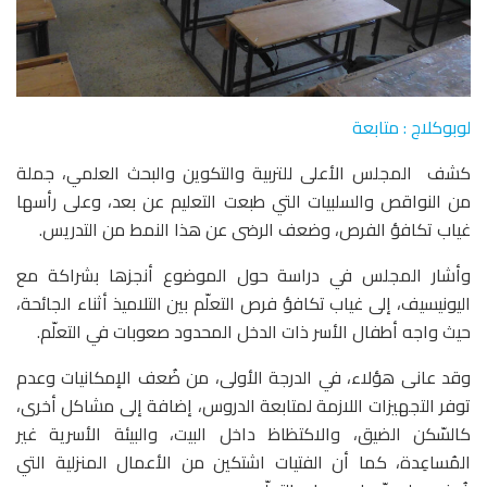
لوبوكلاج : متابعة
كشف المجلس الأعلى للتربية والتكوين والبحث العلمي، جملة
من النواقص والسلبيات التي طبعت التعليم عن بعد، وعلى رأسها
غياب تكافؤ الفرص، وضعف الرضى عن هذا النمط من التدريس.
وأشار المجلس في دراسة حول الموضوع أنجزها بشراكة مع
اليونيسيف، إلى غياب تكافؤ فرص التعلّم بين التلاميذ أثناء الجائحة،
حيث واجه أطفال الأسر ذات الدخل المحدود صعوبات في التعلّم.
وقد عانى هؤلاء، في الدرجة الأولى، من ضُعف الإمكانيات وعدم
توفر التجهيزات اللازمة لمتابعة الدروس، إضافة إلى مشاكل أخرى،
كالسّكن الضيق، والاكتظاظ داخل البيت، والبيئة الأسرية غير
المُساعِدة، كما أن الفتيات اشتكين من الأعمال المنزلية التي