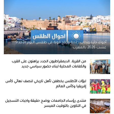
أجواء حارة وزخات رعدية ورياح قوية في طقس اليوم الأحد 9
غشت 2026 بالمغرب
من القرية.. الديمقراطيون الجدد يراهنون على القرب
والكفاءات المحلية لبناء حضور سياسي جديد
لبؤات الأطلس يخطفن تأهل تاريخي لنصف نهائي كأس
إفريقيا وكأس العالم
منتدى رؤساء الجامعات يوضح حقيقة واجبات التسجيل
في التكوين بالتوقيت الميسر