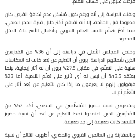
فُرضت عليهنّ على حساب التعلّم.
ولفتت الدراسة إلى أنه ورغم كون مُشكل عدم تكافؤ الفرص كان
مطروحاً قبل الجائحة، إلا أنه تفاقم أكثر خلال فترة الحجر الصحي،
مما أضرّ بتعلّم تلاميذ العالم القروي وأطفال الأسر ذات الدخل
المحدود.
وخلص المجلس الأعلى في دراسته إلى أن 36% من المُدرّسين
الذين شملتهم الدراسة، يرون أن التعليم عن بُعد كانت له انعكاسات
سلبية على التعلّم، في مقابل 27.5% يرون أن له آثار إيجابية، بينما
يعتقد 13.5% أن ليس له أي تأثير على تعلّم التلاميذ، أما 23%
فيقولون إنهم لا يعرفون ما إذا كان للتعليم عن بُعد آثار على
التّعلّم أم لا.
وبخصوص نسبة حضور المُتعلّمين في الحصص، أكد 52% من
المُدرّسين الذين اعتمدوا نمط التعليم عن بُعد أن نسبة حضور
التلاميذ كانت ضعيفة إلى جد ضعيفة.
وبالمقارنة بين العالمين القروي والحضري، أظهرت النتائج أن نسبة