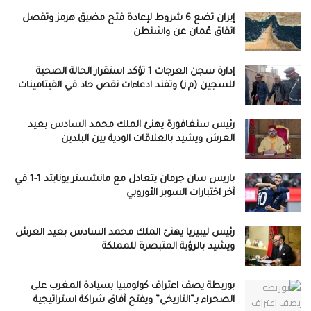
إيران تضع 6 شروط لإعادة فتح مضيق هرمز وتفصل
اتفاق عُمان عن واشنطن
إدارة سجن العرجات 1 تؤكد استقرار الحالة الصحية
للسجين (م.ز) وتفند ادعاءات نقص حاد في الفيتامينات
رئيس سنغافورة يهنئ الملك محمد السادس بعيد
العرش ويشيد بالعلاقات الودية بين البلدين
باريس سان جرمان يتعادل مع مانشستر يونايتد 1-1 في
آخر اختبارات السوبر الأوروبي
رئيس ليبيريا يهنئ الملك محمد السادس بعيد العرش
ويشيد بالرؤية المتبصرة للمملكة
بوريطة يصف اعتراف كولومبيا بسيادة المغرب على
الصحراء بـ”التاريخي” ويفتح آفاق شراكة استراتيجية